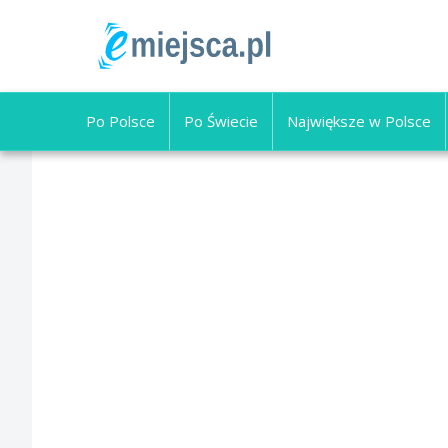
Po Polsce
Po Świecie
Największe w Polsce