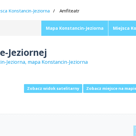
jsca Konstancin-Jeziorna
Amfiteatr
Mapa Konstancin-Jeziorna
Miejsca Ko
e-Jeziornej
cin-Jeziorna, mapa Konstancin-Jeziorna
Zobacz widok satelitarny
Zobacz miejsce na mapi