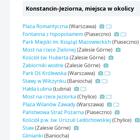
Konstancin-Jeziorna, miejsca w okolicy
Plaża Romantyczna
(Warszawa)
Fontanna z hipopotamem
(Piaseczno)
Park Miejski im. Książąt Mazowieckich
(Piaseczno)
Most na rzece Zielonej
(Zalesie Górne)
Kościół św. Huberta
(Zalesie Górne)
Zabiorniki wodne
(Zalesie Górne)
Park Oś Królewska
(Warszawa)
Stawy w Wilczynku
(Baniocha)
Hałda Łubna
(Łubna)
Most na rzece Jeziorka
(Chylice)
Plaża Wilanów Zawady
(Warszawa)
Państwowa Straż Pożarna
(Piaseczno)
Kościół p.w. św. Urszuli Ledóchowskiej
(Chylice)
Staw
(Zalesie Górne)
Glinianki
(Baniocha)