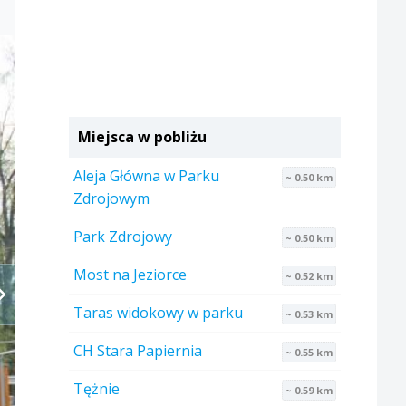
Miejsca w pobliżu
Aleja Główna w Parku
~ 0.50 km
Zdrojowym
Park Zdrojowy
~ 0.50 km
Most na Jeziorce
~ 0.52 km
Taras widokowy w parku
~ 0.53 km
CH Stara Papiernia
~ 0.55 km
Tężnie
~ 0.59 km