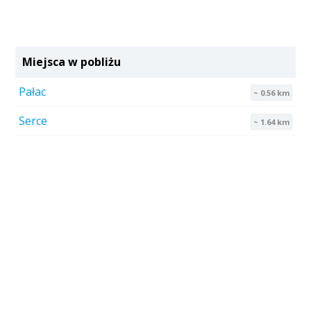
Miejsca w pobliżu
Pałac
~ 0.56 km
Serce
~ 1.64 km