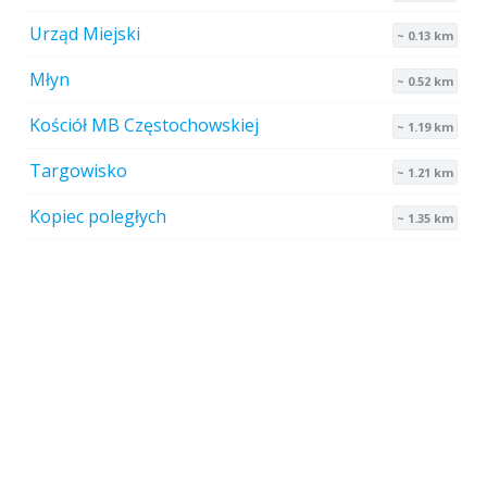
Urząd Miejski
~ 0.13 km
Młyn
~ 0.52 km
Kościół MB Częstochowskiej
~ 1.19 km
Targowisko
~ 1.21 km
Kopiec poległych
~ 1.35 km