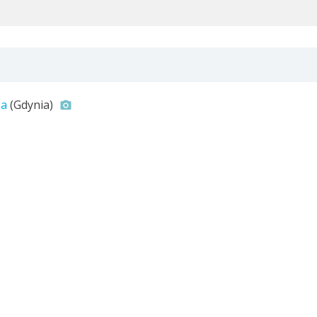
sa
(Gdynia)