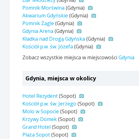
Dar Młodzieży
(Gdynia)
Pomnik Morświna
(Gdynia)
Akwarium Gdyńskie
(Gdynia)
Pomnik Żagle
(Gdynia)
Gdynia Arena
(Gdynia)
Kładka nad Drogą Gdyńska
(Gdynia)
Kościół p.w. św. Józefa
(Gdynia)
Zobacz wszystkie miejsca w miejscowości
Gdynia
Gdynia, miejsca w okolicy
Hotel Rezydent
(Sopot)
Kościół p.w. św. Jerzego
(Sopot)
Molo w Sopocie
(Sopot)
Krzywy Domek
(Sopot)
Grand Hotel
(Sopot)
Plaża Sopot
(Sopot)