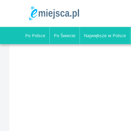
Po Polsce
Po Świecie
Największe w Polsce