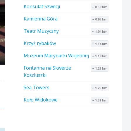
Konsulat Szwecji
~ 0.59 km
Kamienna Góra
~ 0.95 km
Teatr Muzyczny
~ 1.04 km
Krzyż rybaków
~ 1.14 km
Muzeum Marynarki Wojennej
~ 1.19 km
Fontanna na Skwerze
~ 1.23 km
Kościuszki
Sea Towers
~ 1.25 km
Koło Widokowe
~ 1.31 km