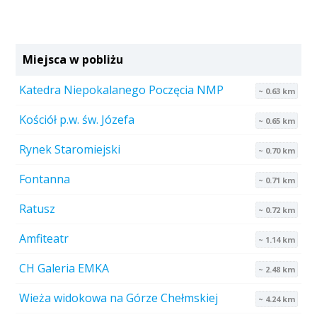
Miejsca w pobliżu
Katedra Niepokalanego Poczęcia NMP
~ 0.63 km
Kościół p.w. św. Józefa
~ 0.65 km
Rynek Staromiejski
~ 0.70 km
Fontanna
~ 0.71 km
Ratusz
~ 0.72 km
Amfiteatr
~ 1.14 km
CH Galeria EMKA
~ 2.48 km
Wieża widokowa na Górze Chełmskiej
~ 4.24 km