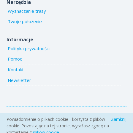
Narzędzia
Wyznaczanie trasy
Twoje położenie
Informacje
Polityka prywatności
Pomoc
Kontakt
Newsletter
Copyright 2005-2026 www.emiejsca.pl. Kopiowanie treści i zdjęć
Powiadomienie o plikach cookie - korzysta z plików
Zamknij
zabronione.
cookie. Pozostając na tej stronie, wyrażasz zgodę na
korzystanie z
plików cookie
.