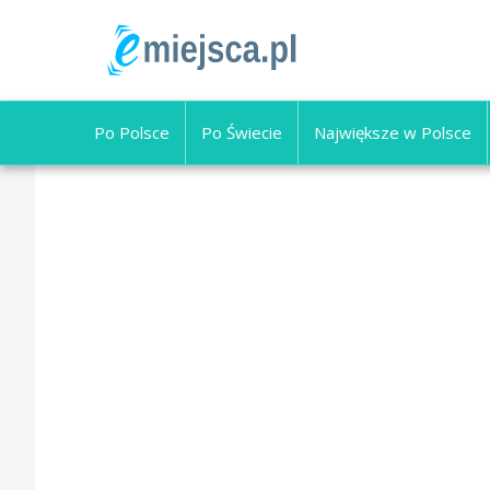
Po Polsce
Po Świecie
Największe w Polsce