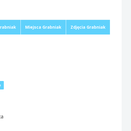
rabniak
Miejsca Grabniak
Zdjęcia Grabniak
e
ża