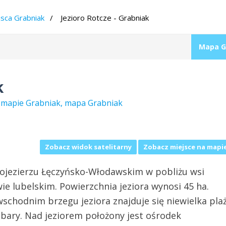
jsca Grabniak
Jezioro Rotcze - Grabniak
Mapa G
k
na mapie Grabniak, mapa Grabniak
Zobacz widok satelitarny
Zobacz miejsce na mapi
 pojezierzu Łęczyńsko-Włodawskim w pobliżu wsi
e lubelskim. Powierzchnia jeziora wynosi 45 ha.
wschodnim brzegu jeziora znajduje się niewielka pla
 bary. Nad jeziorem położony jest ośrodek