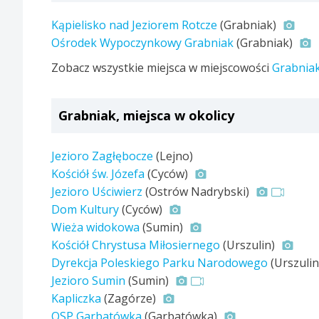
Kąpielisko nad Jeziorem Rotcze
(Grabniak)
Ośrodek Wypoczynkowy Grabniak
(Grabniak)
Zobacz wszystkie miejsca w miejscowości
Grabnia
Grabniak, miejsca w okolicy
Jezioro Zagłębocze
(Lejno)
Kościół św. Józefa
(Cyców)
Jezioro Uściwierz
(Ostrów Nadrybski)
Dom Kultury
(Cyców)
Wieża widokowa
(Sumin)
Kościół Chrystusa Miłosiernego
(Urszulin)
Dyrekcja Poleskiego Parku Narodowego
(Urszuli
Jezioro Sumin
(Sumin)
Kapliczka
(Zagórze)
OSP Garbatówka
(Garbatówka)