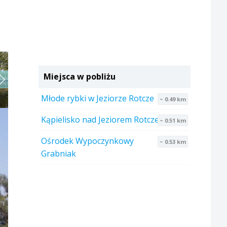
Miejsca w pobliżu
Młode rybki w Jeziorze Rotcze
~ 0.49 km
Kąpielisko nad Jeziorem Rotcze
~ 0.51 km
Ośrodek Wypoczynkowy
~ 0.53 km
Grabniak