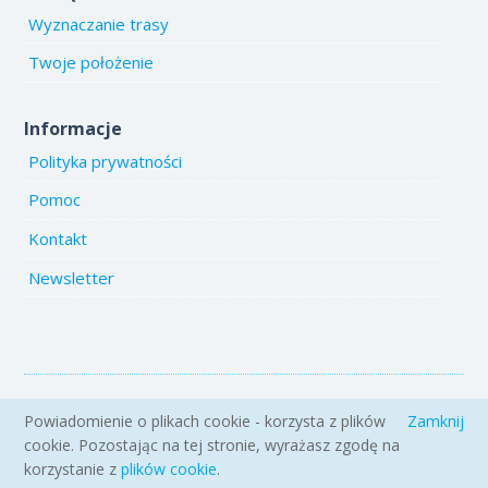
Wyznaczanie trasy
Twoje położenie
Informacje
Polityka prywatności
Pomoc
Kontakt
Newsletter
Copyright 2005-2026 www.emiejsca.pl. Kopiowanie treści i zdjęć
Powiadomienie o plikach cookie - korzysta z plików
Zamknij
zabronione.
cookie. Pozostając na tej stronie, wyrażasz zgodę na
korzystanie z
plików cookie
.