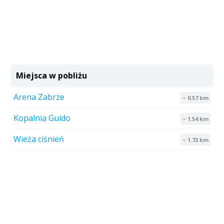
Miejsca w pobliżu
Arena Zabrze
~ 0.57 km
Kopalnia Guido
~ 1.54 km
Wieża ciśnień
~ 1.72 km