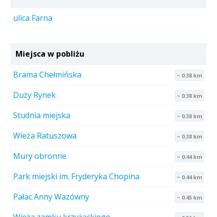
ulica Farna
Miejsca w pobliżu
Brama Chełmińska
~ 0.38 km
Duży Rynek
~ 0.38 km
Studnia miejska
~ 0.38 km
Wieża Ratuszowa
~ 0.38 km
Mury obronne
~ 0.44 km
Park miejski im. Fryderyka Chopina
~ 0.44 km
Pałac Anny Wazówny
~ 0.45 km