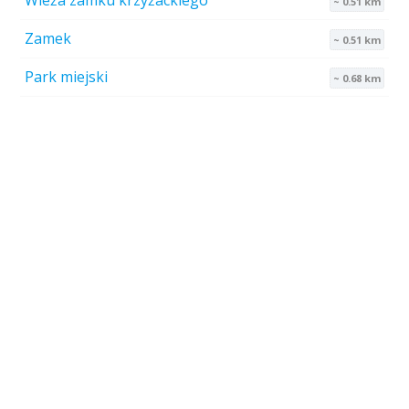
Wieża zamku krzyżackiego
~ 0.51 km
Zamek
~ 0.51 km
Park miejski
~ 0.68 km