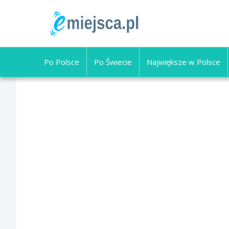
Po Polsce
Po Świecie
Największe w Polsce