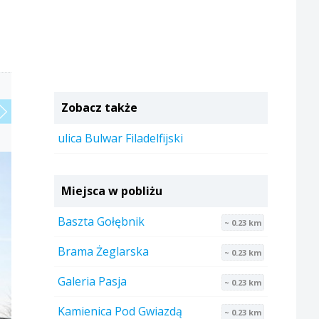
Zobacz także
ulica Bulwar Filadelfijski
Miejsca w pobliżu
Baszta Gołębnik
~ 0.23 km
Brama Żeglarska
~ 0.23 km
Galeria Pasja
~ 0.23 km
Kamienica Pod Gwiazdą
~ 0.23 km