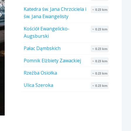
Katedra św. Jana Chrzciciela i
~ 0.23 km
św. Jana Ewangelisty
Kościół Ewangelicko-
~ 0.23 km
Augsburski
Pałac Dąmbskich
~ 0.23 km
Pomnik Elżbiety Zawackiej
~ 0.23 km
Rzeźba Osiołka
~ 0.23 km
Ulica Szeroka
~ 0.23 km