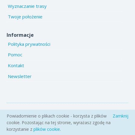
Wyznaczanie trasy
Twoje położenie
Informacje
Polityka prywatności
Pomoc
Kontakt
Newsletter
Copyright 2005-2026 www.emiejsca.pl. Kopiowanie treści i zdjęć
Powiadomienie o plikach cookie - korzysta z plików
Zamknij
zabronione.
cookie. Pozostając na tej stronie, wyrażasz zgodę na
korzystanie z
plików cookie
.