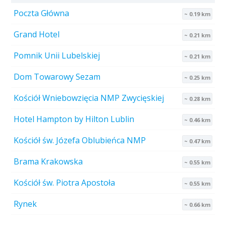
Poczta Główna
~ 0.19 km
Grand Hotel
~ 0.21 km
Pomnik Unii Lubelskiej
~ 0.21 km
Dom Towarowy Sezam
~ 0.25 km
Kościół Wniebowzięcia NMP Zwycięskiej
~ 0.28 km
Hotel Hampton by Hilton Lublin
~ 0.46 km
Kościół św. Józefa Oblubieńca NMP
~ 0.47 km
Brama Krakowska
~ 0.55 km
Kościół św. Piotra Apostoła
~ 0.55 km
Rynek
~ 0.66 km