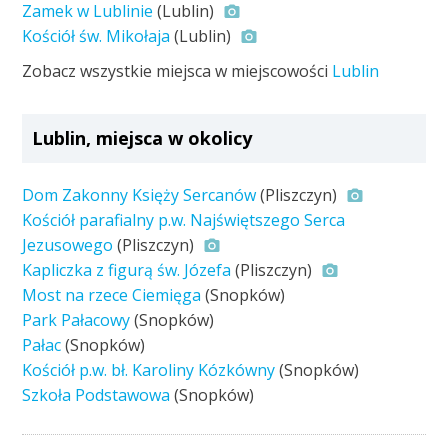
Zamek w Lublinie
(Lublin)
Kościół św. Mikołaja
(Lublin)
Zobacz wszystkie miejsca w miejscowości
Lublin
Lublin, miejsca w okolicy
Dom Zakonny Księży Sercanów
(Pliszczyn)
Kościół parafialny p.w. Najświętszego Serca
Jezusowego
(Pliszczyn)
Kapliczka z figurą św. Józefa
(Pliszczyn)
Most na rzece Ciemięga
(Snopków)
Park Pałacowy
(Snopków)
Pałac
(Snopków)
Kościół p.w. bł. Karoliny Kózkówny
(Snopków)
Szkoła Podstawowa
(Snopków)