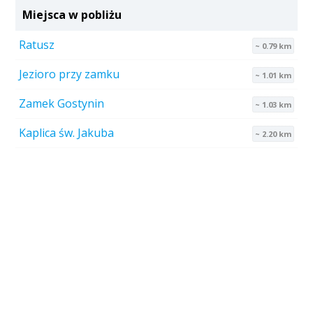
Miejsca w pobliżu
Ratusz
~ 0.79 km
Jezioro przy zamku
~ 1.01 km
Zamek Gostynin
~ 1.03 km
Kaplica św. Jakuba
~ 2.20 km