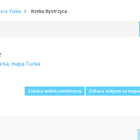
jsca Turka
Rzeka Bystrzyca
e
Turka, mapa Turka
Zobacz widok satelitarny
Zobacz miejsce na mapi