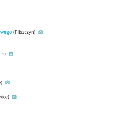
sowego
(Pliszczyn)
in)
e)
wice)