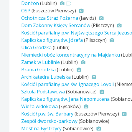
Donżon
(Lublin)
OSP
(Łuszczów Pierwszy)
Ochotnicza Straż Pożarna
(Jawidz)
Dom Zakonny Księży Sercanów
(Pliszczyn)
Kościół parafialny p.w. Najświętszego Serca Jezu
Kapliczka z figurą św. Józefa
(Pliszczyn)
Ulica Grodzka
(Lublin)
Niemiecki obóz koncentracyjny na Majdanku
(Lubl
Zamek w Lublinie
(Lublin)
Brama Grodzka
(Lublin)
Archikatedra Lubelska
(Lublin)
Kościół parafialny p.w. św. Ignacego Loyoli
(Niemc
Szkoła Podstawowa
(Sobianowice)
Kapliczka z figurą św. Jana Nepomucena
(Sobiano
Wieża widokowa
(Łysaków)
Kościół p.w. św. Barbary
(Łuszczów Pierwszy)
Zespół dworsko-parkowy
(Sobianowice)
Most na Bystrzycy
(Sobianowice)