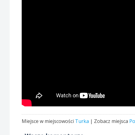
Miejsce w miejscowości
Turka
| Zobacz miejsca
Po