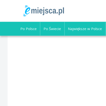
Po Polsce
Po Świecie
Największe w Polsce