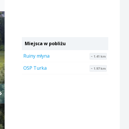
Miejsca w pobliżu
Ruiny młyna
~ 1.41 km
OSP Turka
~ 1.97 km