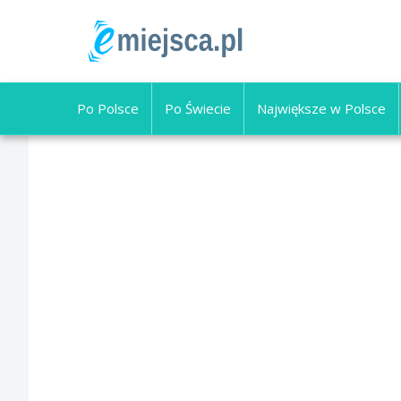
Po Polsce
Po Świecie
Największe w Polsce