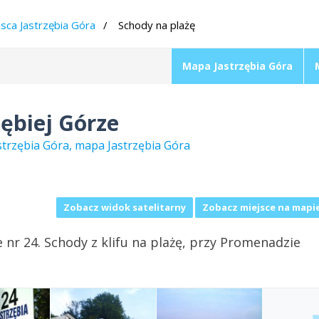
jsca Jastrzębia Góra
Schody na plażę
Mapa Jastrzębia Góra
zębiej Górze
astrzębia Góra, mapa Jastrzębia Góra
Zobacz widok satelitarny
Zobacz miejsce na mapi
e nr 24. Schody z klifu na plażę, przy Promenadzie