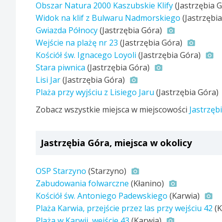
Obszar Natura 2000 Kaszubskie Klify
(Jastrzębia 
Widok na klif z Bulwaru Nadmorskiego
(Jastrzębi
Gwiazda Północy
(Jastrzębia Góra)
Wejście na plażę nr 23
(Jastrzębia Góra)
Kościół św. Ignacego Loyoli
(Jastrzębia Góra)
Stara piwnica
(Jastrzębia Góra)
Lisi Jar
(Jastrzębia Góra)
Plaża przy wyjściu z Lisiego Jaru
(Jastrzębia Góra)
Zobacz wszystkie miejsca w miejscowości
Jastrzęb
Jastrzębia Góra, miejsca w okolicy
OSP Starzyno
(Starzyno)
Zabudowania folwarczne
(Kłanino)
Kościół św. Antoniego Padewskiego
(Karwia)
Plaża Karwia, przejście przez las przy wejściu 42
(K
Plaża w Karwii, wejście 43
(Karwia)