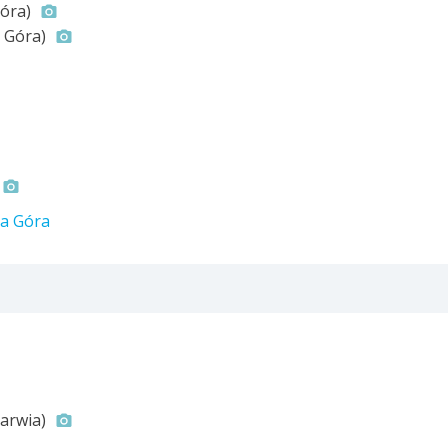
Góra)
a Góra)
ia Góra
arwia)