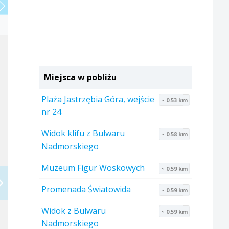
Miejsca w pobliżu
Plaża Jastrzębia Góra, wejście
~ 0.53 km
nr 24
Widok klifu z Bulwaru
~ 0.58 km
Nadmorskiego
Muzeum Figur Woskowych
~ 0.59 km
Promenada Światowida
~ 0.59 km
Widok z Bulwaru
~ 0.59 km
Nadmorskiego