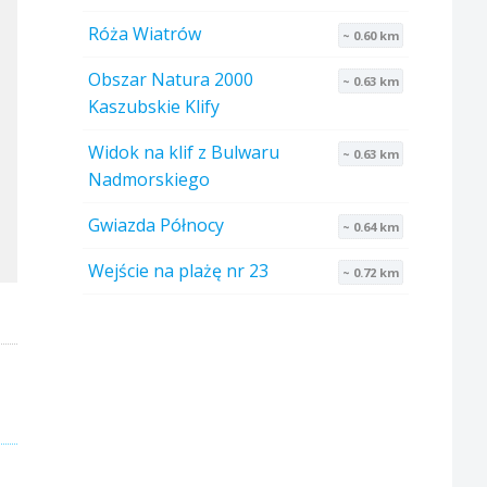
Róża Wiatrów
~ 0.60 km
Obszar Natura 2000
~ 0.63 km
Kaszubskie Klify
Widok na klif z Bulwaru
~ 0.63 km
Nadmorskiego
Gwiazda Północy
~ 0.64 km
Wejście na plażę nr 23
~ 0.72 km