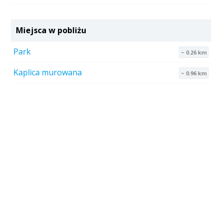
Miejsca w pobliżu
Park
~ 0.26 km
Kaplica murowana
~ 0.96 km