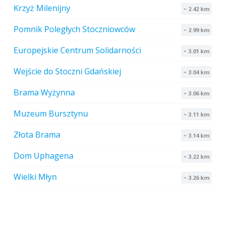
Krzyż Milenijny
~ 2.42 km
Pomnik Poległych Stoczniowców
~ 2.99 km
Europejskie Centrum Solidarności
~ 3.01 km
Wejście do Stoczni Gdańskiej
~ 3.04 km
Brama Wyżynna
~ 3.06 km
Muzeum Bursztynu
~ 3.11 km
Złota Brama
~ 3.14 km
Dom Uphagena
~ 3.22 km
Wielki Młyn
~ 3.26 km