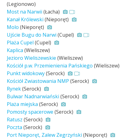
(Legionowo)
Most na Narwii
(Łacha)
Kanał Królewski
(Nieporęt)
Molo
(Nieporęt)
Ujście Bugu do Narwi
(Cupel)
Plaża Cupel
(Cupel)
Kaplica
(Wieliszew)
Jezioro Wieliszewskie
(Wieliszew)
Kościół p.w. Przemienienia Pańskiego
(Wieliszew)
Punkt widokowy
(Serock)
Kościół Zwiastowania NMP
(Serock)
Rynek
(Serock)
Bulwar Nadnarwiański
(Serock)
Plaża miejska
(Serock)
Pomosty spacerowe
(Serock)
Ratusz
(Serock)
Poczta
(Serock)
Port Nieporęt, Zalew Zegrzyński
(Nieporęt)