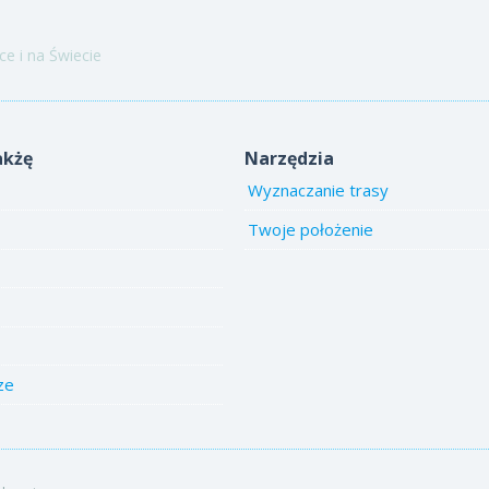
e i na Świecie
akżę
Narzędzia
Wyznaczanie trasy
Twoje położenie
ze