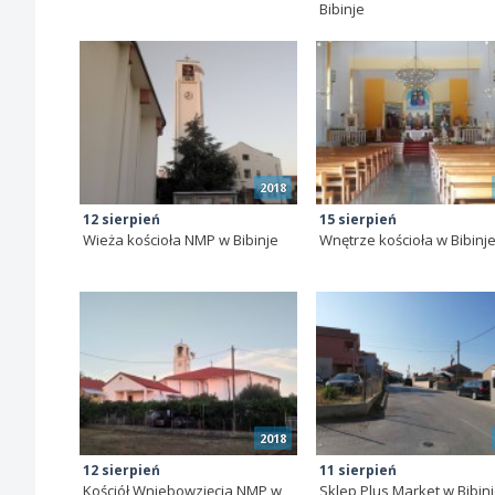
Bibinje
2018
12 sierpień
15 sierpień
Wieża kościoła NMP w Bibinje
Wnętrze kościoła w Bibinj
2018
12 sierpień
11 sierpień
Kościół Wniebowzięcia NMP w
Sklep Plus Market w Bibin