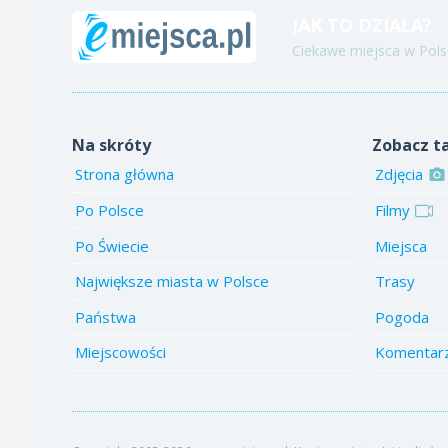
JAK TO DZIAŁA?
Ciekawe miejsca w Polsc
Na skróty
Zobacz t
Strona główna
Zdjęcia
Po Polsce
Filmy
Po Świecie
Miejsca
Największe miasta w Polsce
Trasy
Państwa
Pogoda
Miejscowości
Komentar