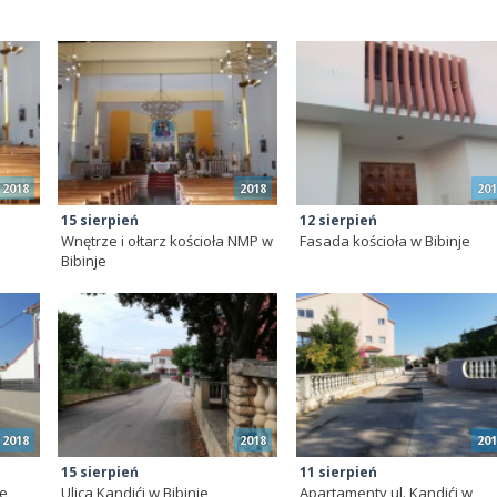
2018
2018
201
15 sierpień
12 sierpień
e
Wnętrze i ołtarz kościoła NMP w
Fasada kościoła w Bibinje
Bibinje
2018
2018
201
15 sierpień
11 sierpień
je
Ulica Kandići w Bibinje
Apartamenty ul. Kandići w