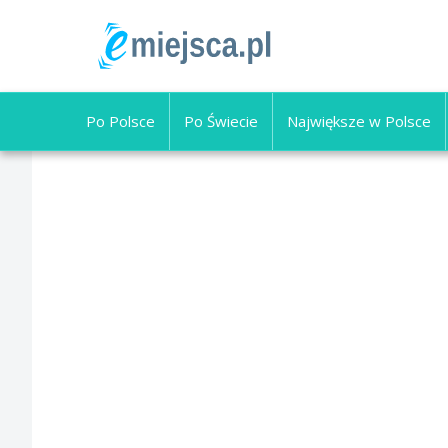
Po Polsce
Po Świecie
Największe w Polsce