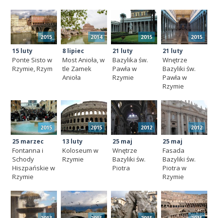
2015
2014
2015
2015
15 luty
8 lipiec
21 luty
21 luty
Ponte Sisto w
Most Anioła, w
Bazylika św.
Wnętrze
Rzymie, Rzym
tle Zamek
Pawła w
Bazyliki św.
Anioła
Rzymie
Pawła w
Rzymie
2015
2015
2012
2012
25 marzec
13 luty
25 maj
25 maj
Fontanna i
Koloseum w
Wnętrze
Fasada
Schody
Rzymie
Bazyliki św.
Bazyliki św.
Hiszpańskie w
Piotra
Piotra w
Rzymie
Rzymie
2013
2015
2015
2015