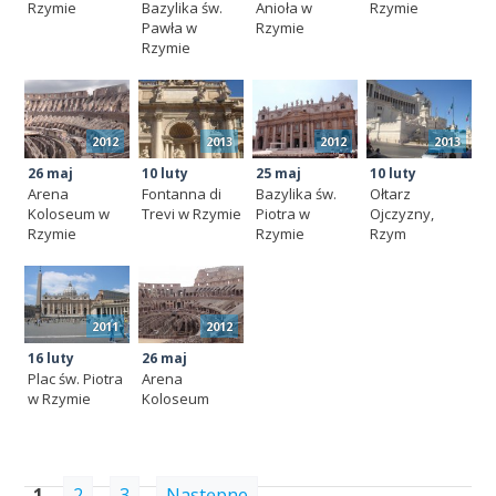
Rzymie
Bazylika św.
Anioła w
Rzymie
Pawła w
Rzymie
Rzymie
2012
2013
2012
2013
26 maj
10 luty
25 maj
10 luty
Arena
Fontanna di
Bazylika św.
Ołtarz
Koloseum w
Trevi w Rzymie
Piotra w
Ojczyzny,
Rzymie
Rzymie
Rzym
2011
2012
16 luty
26 maj
Plac św. Piotra
Arena
w Rzymie
Koloseum
1
2
3
Następne