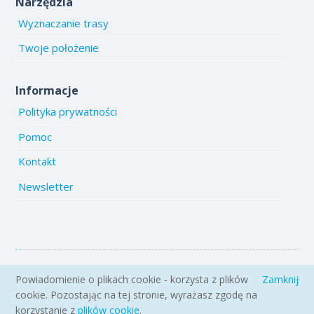
Narzędzia
Wyznaczanie trasy
Twoje położenie
Informacje
Polityka prywatności
Pomoc
Kontakt
Newsletter
Copyright 2005-2026 www.emiejsca.pl. Kopiowanie treści i zdjęć
Powiadomienie o plikach cookie - korzysta z plików
Zamknij
zabronione.
cookie. Pozostając na tej stronie, wyrażasz zgodę na
korzystanie z
plików cookie
.