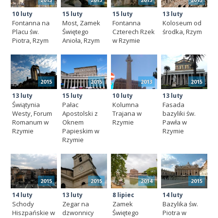
10 luty
15 luty
15 luty
13 luty
Fontanna na
Most, Zamek
Fontanna
Koloseum od
Placu św.
Świętego
Czterech Rzek
środka, Rzym
Piotra, Rzym
Anioła, Rzym
w Rzymie
2015
2015
2013
2015
13 luty
15 luty
10 luty
13 luty
Świątynia
Pałac
Kolumna
Fasada
Westy, Forum
Apostolski z
Trajana w
bazyliki św.
Romanum w
Oknem
Rzymie
Pawła w
Rzymie
Papieskim w
Rzymie
Rzymie
2015
2015
2014
2015
14 luty
13 luty
8 lipiec
14 luty
Schody
Zegar na
Zamek
Bazylika św.
Hiszpańskie w
dzwonnicy
Świętego
Piotra w