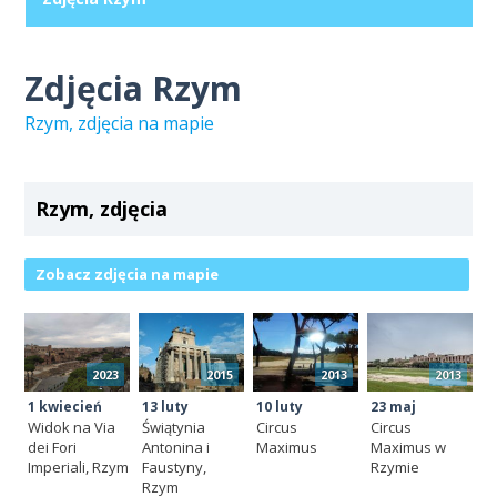
Zdjęcia Rzym
Rzym, zdjęcia na mapie
Rzym, zdjęcia
Zobacz zdjęcia na mapie
2023
2015
2013
2013
1 kwiecień
13 luty
10 luty
23 maj
Widok na Via
Świątynia
Circus
Circus
dei Fori
Antonina i
Maximus
Maximus w
Imperiali, Rzym
Faustyny,
Rzymie
Rzym