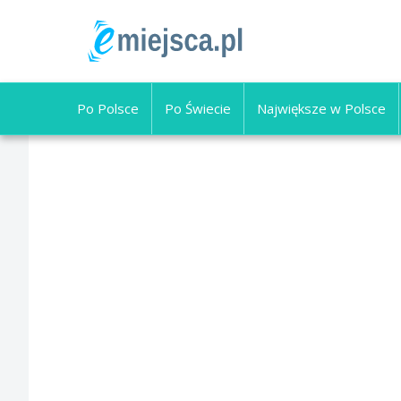
Po Polsce
Po Świecie
Największe w Polsce