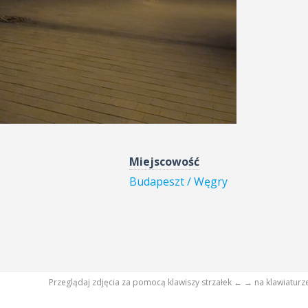
Miejscowość
Budapeszt / Węgry
Przeglądaj zdjęcia za pomocą klawiszy strzałek ← → na klawiaturz