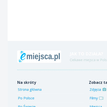
JAK TO DZIAŁA?
Ciekawe miejsca w Polsc
Na skróty
Zobacz t
Strona główna
Zdjęcia
Po Polsce
Filmy
Po Świecie
Miejsca