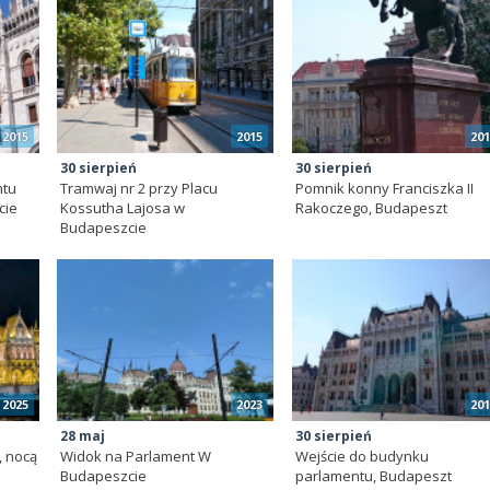
2015
2015
201
30 sierpień
30 sierpień
ntu
Tramwaj nr 2 przy Placu
Pomnik konny Franciszka II
cie
Kossutha Lajosa w
Rakoczego, Budapeszt
Budapeszcie
2025
2023
201
28 maj
30 sierpień
, nocą
Widok na Parlament W
Wejście do budynku
Budapeszcie
parlamentu, Budapeszt