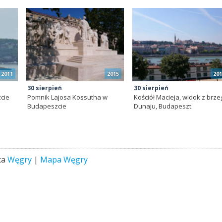
2011
2015
201
30 sierpień
30 sierpień
cie
Pomnik Lajosa Kossutha w
Kościół Macieja, widok z brze
Budapeszcie
Dunaju, Budapeszt
ca
Węgry
|
Mapa Węgry