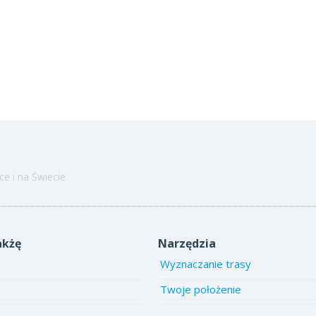
e i na Świecie
akżę
Narzędzia
Wyznaczanie trasy
Twoje położenie