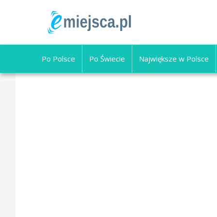
Po Polsce
Po Świecie
Największe w Polsce