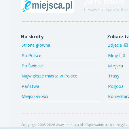
JAK TO DZIAŁA?
Ciekawe miejsca w Polsc
Na skróty
Zobacz t
Strona główna
Zdjęcia
Po Polsce
Filmy
Po Świecie
Miejsca
Największe miasta w Polsce
Trasy
Państwa
Pogoda
Miejscowości
Komentar
Copyright 2005-2026 www.emiejsca.pl. Kopiowanie treści i zdjęć z