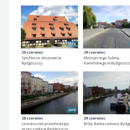
2019
29 czerwiec
29 czerwiec
Spichlerze zbożowe w
Most Jerzego Sulimy-
Bydgoszczy
Kamińskiego w Bydgoszc
2019
28 czerwiec
29 czerwiec
Linoskoczek przechodzący
Brda, Barka Lemara, Bydg
przez rzekę w Bydgoszczy