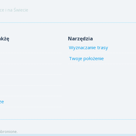
e i na Świecie
akżę
Narzędzia
Wyznaczanie trasy
Twoje położenie
ze
abronione.