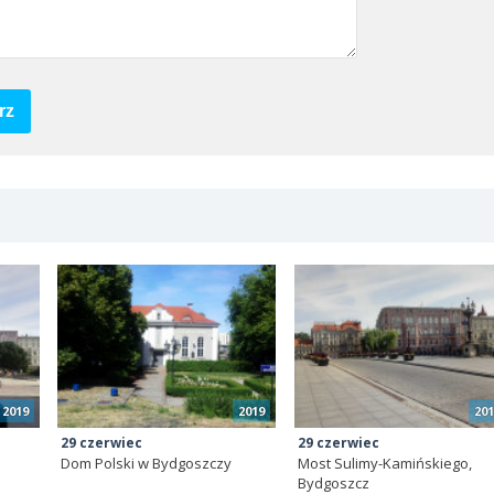
rz
2019
2019
201
29 czerwiec
29 czerwiec
Dom Polski w Bydgoszczy
Most Sulimy-Kamińskiego,
Bydgoszcz