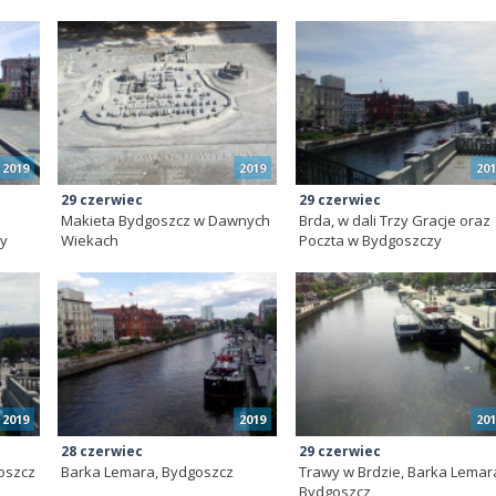
2019
2019
201
29 czerwiec
29 czerwiec
Makieta Bydgoszcz w Dawnych
Brda, w dali Trzy Gracje oraz
zy
Wiekach
Poczta w Bydgoszczy
2019
2019
201
28 czerwiec
29 czerwiec
oszcz
Barka Lemara, Bydgoszcz
Trawy w Brdzie, Barka Lemar
Bydgoszcz