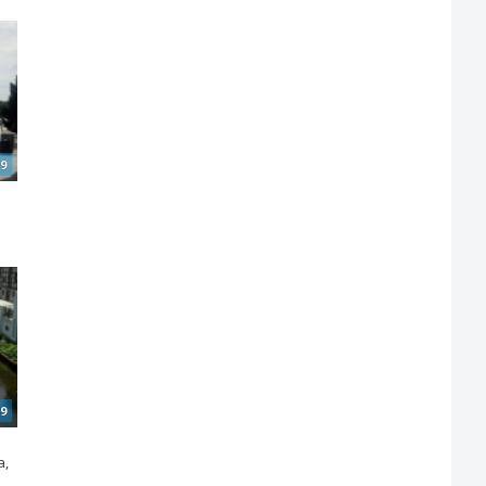
9
9
a,