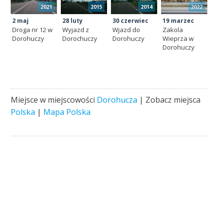
2021
2015
2014
2022
2 maj
28 luty
30 czerwiec
19 marzec
Droga nr 12 w
Wyjazd z
Wjazd do
Zakola
Dorohuczy
Dorochuczy
Dorohuczy
Wieprza w
Dorohuczy
Miejsce w miejscowości
Dorohucza
| Zobacz miejsca
Polska
|
Mapa Polska