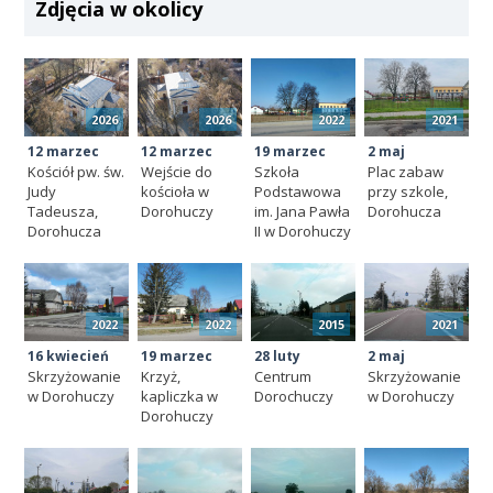
Zdjęcia w okolicy
2026
2026
2022
2021
12 marzec
12 marzec
19 marzec
2 maj
Kościół pw. św.
Wejście do
Szkoła
Plac zabaw
Judy
kościoła w
Podstawowa
przy szkole,
Tadeusza,
Dorohuczy
im. Jana Pawła
Dorohucza
Dorohucza
II w Dorohuczy
2022
2022
2015
2021
16 kwiecień
19 marzec
28 luty
2 maj
Skrzyżowanie
Krzyż,
Centrum
Skrzyżowanie
w Dorohuczy
kapliczka w
Dorochuczy
w Dorohuczy
Dorohuczy