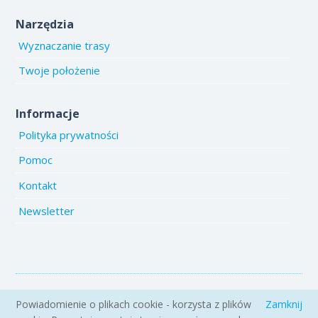
Narzędzia
Wyznaczanie trasy
Twoje położenie
Informacje
Polityka prywatności
Pomoc
Kontakt
Newsletter
Copyright 2005-2026 www.emiejsca.pl. Kopiowanie treści i zdjęć
Powiadomienie o plikach cookie - korzysta z plików
Zamknij
zabronione.