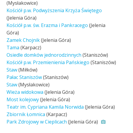
(Mysłakowice)
Kościół p.w. Podwyższenia Krzyża Świętego
(Jelenia Góra)
Kościół p.w. św. Erazma i Pankracego
(Jelenia
Góra)
Zamek Chojnik
(Jelenia Góra)
Tama
(Karpacz)
Osiedle domków jednorodzinnych
(Staniszów)
Kościół p.w. Przemienienia Pańskiego
(Staniszów)
Staw
(Miłków)
Pałac Staniszów
(Staniszów)
Staw
(Mysłakowice)
Wieża widokowa
(Jelenia Góra)
Most kolejowy
(Jelenia Góra)
Teatr im. Cypriana Kamila Norwida
(Jelenia Góra)
Zbiornik Łomnica
(Karpacz)
Park Zdrojowy w Cieplicach
(Jelenia Góra)