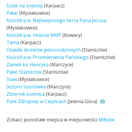
Szlak na śnieżkę
(Karpacz)
Pałac
(Mysłakowice)
Kościół p.w. Najświętszego Serca Pana Jezusa
(Mysłakowice)
Kościół p.w. Imienia NMP
(Kowary)
Tama
(Karpacz)
Osiedle domków jednorodzinnych
(Staniszów)
Kościół p.w. Przemienienia Pańskiego
(Staniszów)
Zamek ks. Henryka
(Marczyce)
Pałac Staniszów
(Staniszów)
Staw
(Mysłakowice)
Jezioro Sosnówka
(Marczyce)
Zbiornik Łomnica
(Karpacz)
Park Zdrojowy w Cieplicach
(Jelenia Góra)
Zobacz pozostałe miejsca w miejscowości
Miłków