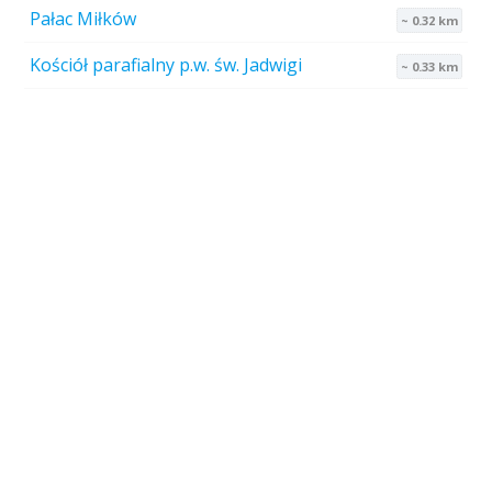
Pałac Miłków
~ 0.32 km
Kościół parafialny p.w. św. Jadwigi
~ 0.33 km