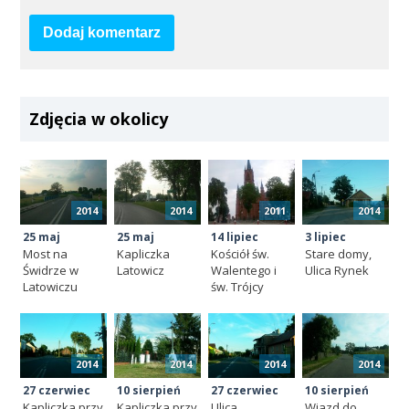
Dodaj komentarz
Zdjęcia w okolicy
2014
2014
2011
2014
25 maj
25 maj
14 lipiec
3 lipiec
Most na
Kapliczka
Kościół św.
Stare domy,
Świdrze w
Latowicz
Walentego i
Ulica Rynek
Latowiczu
św. Trójcy
2014
2014
2014
2014
27 czerwiec
10 sierpień
27 czerwiec
10 sierpień
Kapliczka przy
Kapliczka przy
Ulica
Wjazd do