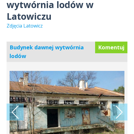
wytwórnia lodów w
Latowiczu
Zdjęcia Latowicz
Budynek dawnej wytwórnia
Komentuj
lodów