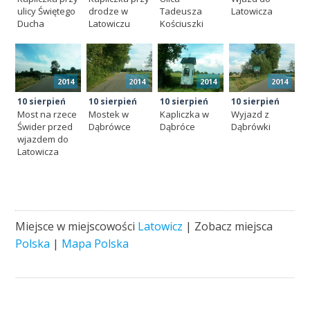
ulicy Świętego
drodze w
Tadeusza
Latowicza
Ducha
Latowiczu
Kościuszki
2014
2014
2014
2014
10 sierpień
10 sierpień
10 sierpień
10 sierpień
Most na rzece
Mostek w
Kapliczka w
Wyjazd z
Świder przed
Dąbrówce
Dąbróce
Dąbrówki
wjazdem do
Latowicza
Miejsce w miejscowości
Latowicz
| Zobacz miejsca
Polska
|
Mapa Polska