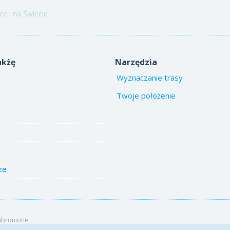
e i na Świecie
akżę
Narzędzia
Wyznaczanie trasy
Twoje położenie
ze
abronione.