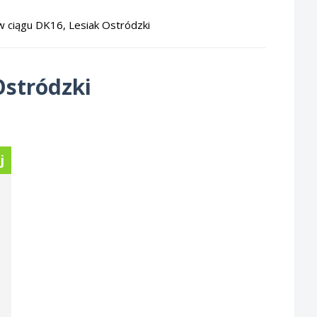
w ciągu DK16, Lesiak Ostródzki
Ostródzki
j