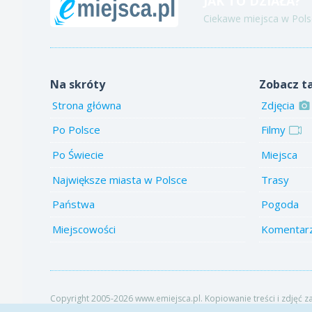
JAK TO DZIAŁA?
Ciekawe miejsca w Polsc
Na skróty
Zobacz t
Strona główna
Zdjęcia
Po Polsce
Filmy
Po Świecie
Miejsca
Największe miasta w Polsce
Trasy
Państwa
Pogoda
Miejscowości
Komentar
Copyright 2005-2026 www.emiejsca.pl. Kopiowanie treści i zdjęć z