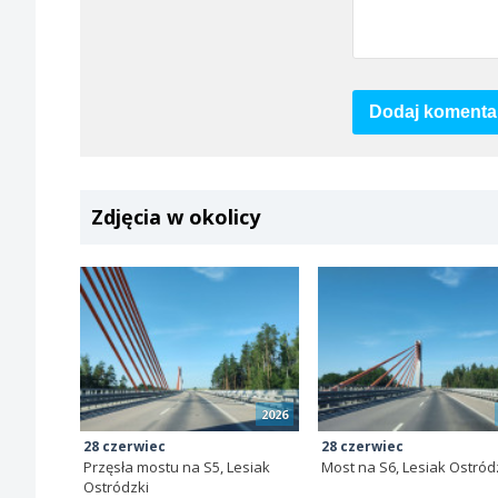
Dodaj komenta
Zdjęcia w okolicy
2026
28 czerwiec
28 czerwiec
Przęsła mostu na S5, Lesiak
Most na S6, Lesiak Ostród
Ostródzki