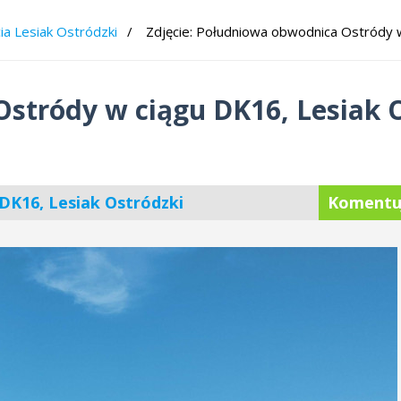
ia Lesiak Ostródzki
Zdjęcie: Południowa obwodnica Ostródy 
stródy w ciągu DK16, Lesiak 
DK16, Lesiak Ostródzki
Komentu