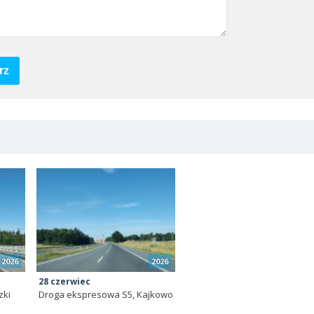
rz
2026
2026
28 czerwiec
zki
Droga ekspresowa S5, Kajkowo