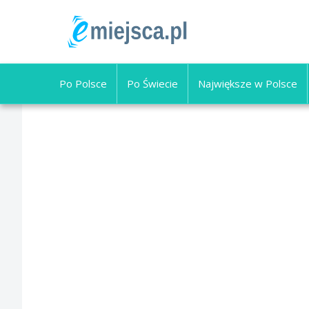
Po Polsce
Po Świecie
Największe w Polsce