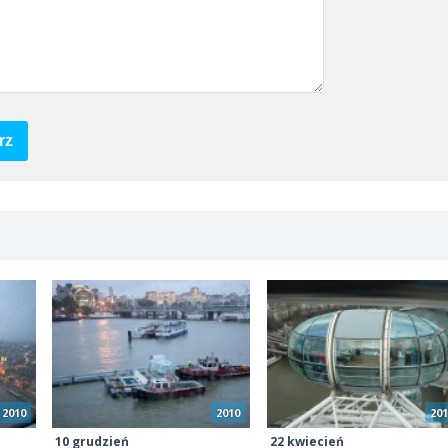
rz
2010
2010
201
10 grudzień
22 kwiecień