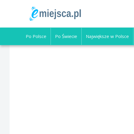
Po Polsce
Po Świecie
Największe w Polsce