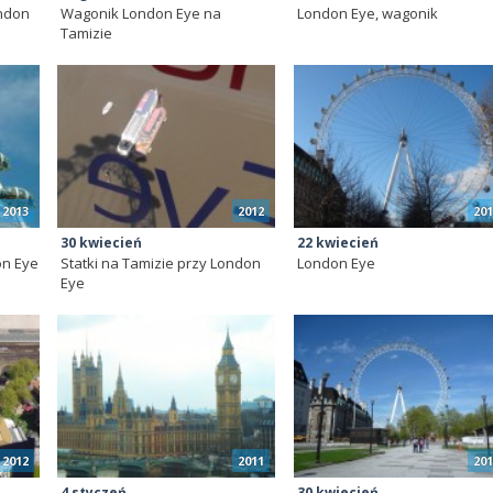
ndon
Wagonik London Eye na
London Eye, wagonik
Tamizie
2013
2012
201
30 kwiecień
22 kwiecień
on Eye
Statki na Tamizie przy London
London Eye
Eye
2012
2011
201
4 styczeń
30 kwiecień