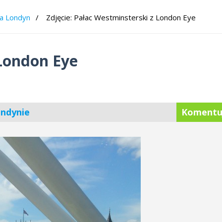
ia Londyn
Zdjęcie: Pałac Westminsterski z London Eye
 London Eye
ondynie
Komentu