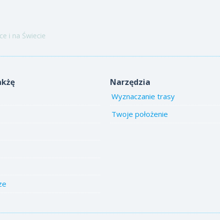
e i na Świecie
akżę
Narzędzia
Wyznaczanie trasy
Twoje położenie
ze