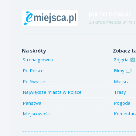
JAK TO DZIAŁA?
Ciekawe miejsca w Polsc
Na skróty
Zobacz t
Strona główna
Zdjęcia
Po Polsce
Filmy
Po Świecie
Miejsca
Największe miasta w Polsce
Trasy
Państwa
Pogoda
Miejscowości
Komentar