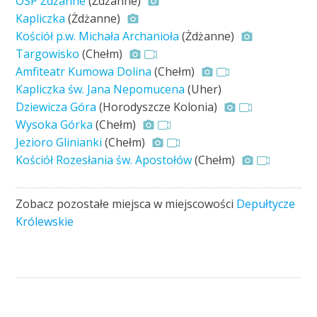
OSP Żdżanne
(Żdżanne)
Kapliczka
(Żdżanne)
Kościół p.w. Michała Archanioła
(Żdżanne)
Targowisko
(Chełm)
Amfiteatr Kumowa Dolina
(Chełm)
Kapliczka św. Jana Nepomucena
(Uher)
Dziewicza Góra
(Horodyszcze Kolonia)
Wysoka Górka
(Chełm)
Jezioro Glinianki
(Chełm)
Kościół Rozesłania św. Apostołów
(Chełm)
Zobacz pozostałe miejsca w miejscowości
Depułtycze
Królewskie