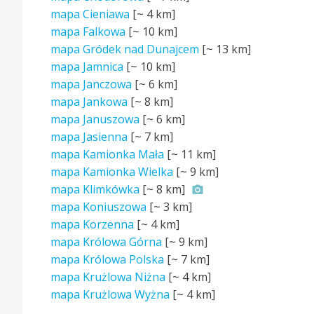
mapa Cieniawa
[~
4 km
]
mapa Falkowa
[~
10 km
]
mapa Gródek nad Dunajcem
[~
13 km
]
mapa Jamnica
[~
10 km
]
mapa Janczowa
[~
6 km
]
mapa Jankowa
[~
8 km
]
mapa Januszowa
[~
6 km
]
mapa Jasienna
[~
7 km
]
mapa Kamionka Mała
[~
11 km
]
mapa Kamionka Wielka
[~
9 km
]
mapa Klimkówka
[~
8 km
]
mapa Koniuszowa
[~
3 km
]
mapa Korzenna
[~
4 km
]
mapa Królowa Górna
[~
9 km
]
mapa Królowa Polska
[~
7 km
]
mapa Krużlowa Niżna
[~
4 km
]
mapa Krużlowa Wyżna
[~
4 km
]