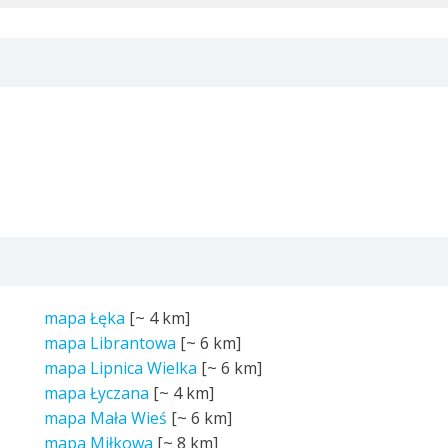
mapa Łęka
[~
4 km
]
mapa Librantowa
[~
6 km
]
mapa Lipnica Wielka
[~
6 km
]
mapa Łyczana
[~
4 km
]
mapa Mała Wieś
[~
6 km
]
mapa Miłkowa
[~
8 km
]