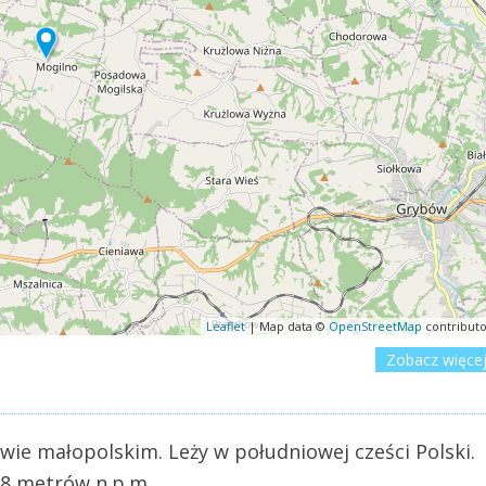
Leaflet
| Map data ©
OpenStreetMap
contributo
Zobacz więce
e małopolskim. Leży w południowej cześci Polski.
38 metrów n.p.m.