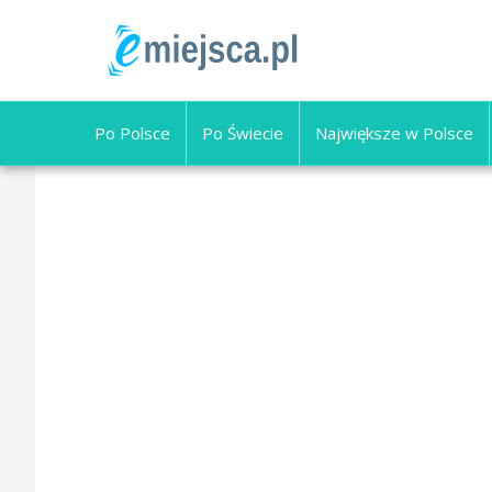
Po Polsce
Po Świecie
Największe w Polsce