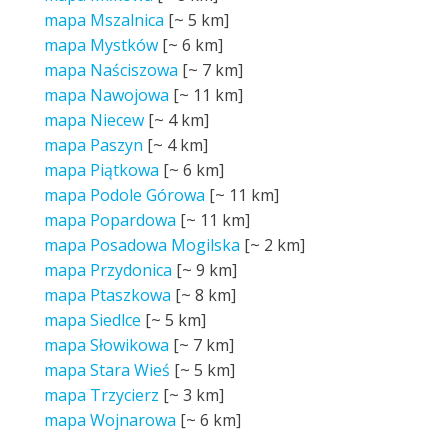
mapa Mszalnica
[~
5 km
]
mapa Mystków
[~
6 km
]
mapa Naściszowa
[~
7 km
]
mapa Nawojowa
[~
11 km
]
mapa Niecew
[~
4 km
]
mapa Paszyn
[~
4 km
]
mapa Piątkowa
[~
6 km
]
mapa Podole Górowa
[~
11 km
]
mapa Popardowa
[~
11 km
]
mapa Posadowa Mogilska
[~
2 km
]
mapa Przydonica
[~
9 km
]
mapa Ptaszkowa
[~
8 km
]
mapa Siedlce
[~
5 km
]
mapa Słowikowa
[~
7 km
]
mapa Stara Wieś
[~
5 km
]
mapa Trzycierz
[~
3 km
]
mapa Wojnarowa
[~
6 km
]