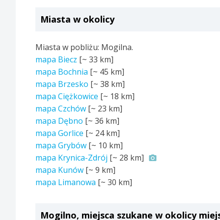
Miasta w okolicy
Miasta w pobliżu: Mogilna.
mapa Biecz
[~
33 km
]
mapa Bochnia
[~
45 km
]
mapa Brzesko
[~
38 km
]
mapa Ciężkowice
[~
18 km
]
mapa Czchów
[~
23 km
]
mapa Dębno
[~
36 km
]
mapa Gorlice
[~
24 km
]
mapa Grybów
[~
10 km
]
mapa Krynica-Zdrój
[~
28 km
]
mapa Kunów
[~
9 km
]
mapa Limanowa
[~
30 km
]
Mogilno, miejsca szukane w okolicy miej