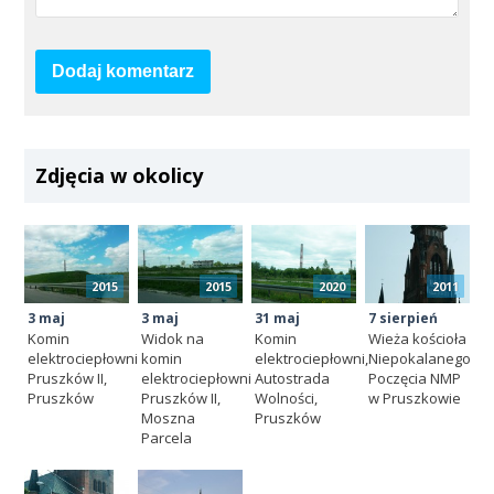
Dodaj komentarz
Zdjęcia w okolicy
2015
2015
2020
2011
3 maj
3 maj
31 maj
7 sierpień
Komin
Widok na
Komin
Wieża kościoła
elektrociepłowni
komin
elektrociepłowni,
Niepokalanego
Pruszków II,
elektrociepłowni
Autostrada
Poczęcia NMP
Pruszków
Pruszków II,
Wolności,
w Pruszkowie
Moszna
Pruszków
Parcela