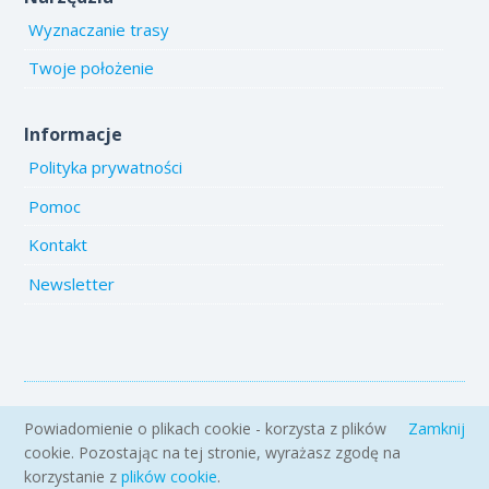
Wyznaczanie trasy
Twoje położenie
Informacje
Polityka prywatności
Pomoc
Kontakt
Newsletter
Copyright 2005-2026 www.emiejsca.pl. Kopiowanie treści i zdjęć
Powiadomienie o plikach cookie - korzysta z plików
Zamknij
zabronione.
cookie. Pozostając na tej stronie, wyrażasz zgodę na
korzystanie z
plików cookie
.