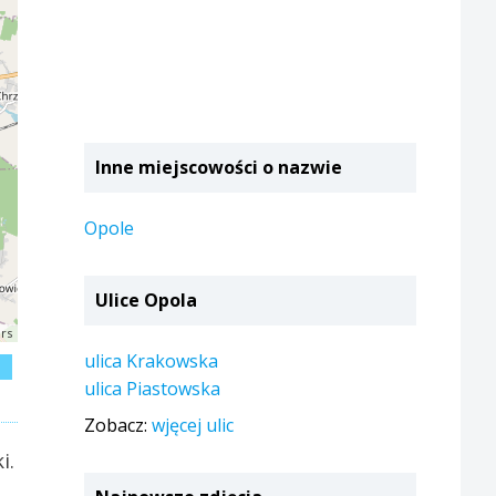
Inne miejscowości o nazwie
Opole
Ulice Opola
rs
ulica Krakowska
j
ulica Piastowska
Zobacz:
wjęcej ulic
i.