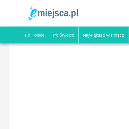
Po Polsce
Po Świecie
Największe w Polsce