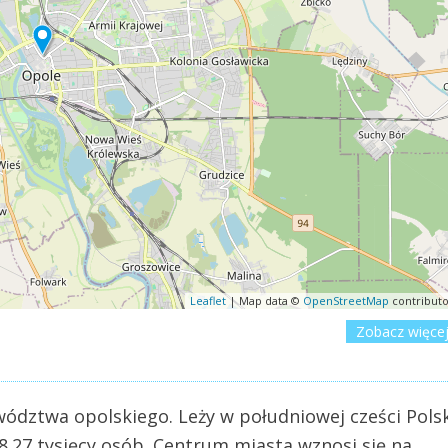
Leaflet
| Map data ©
OpenStreetMap
contributo
Zobacz więce
ództwa opolskiego. Leży w południowej cześci Polsk
.27 tysięcy osób. Centrum miasta wznosi się na