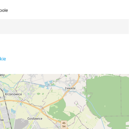
pole
kie