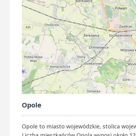
Opole
Opole to miasto wojewódzkie, stolica wojew
Liczba mieszkańców Opola wynosi około 128