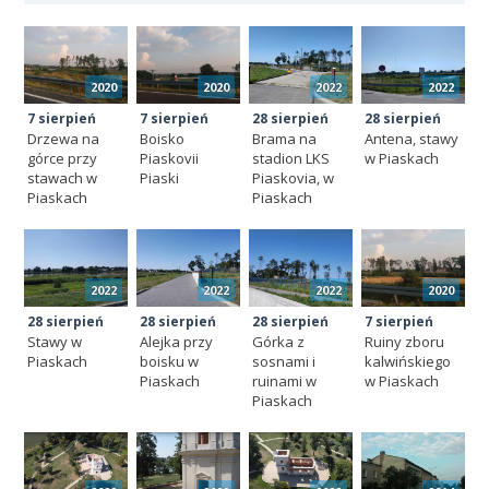
2020
2020
2022
2022
7 sierpień
7 sierpień
28 sierpień
28 sierpień
Drzewa na
Boisko
Brama na
Antena, stawy
górce przy
Piaskovii
stadion LKS
w Piaskach
stawach w
Piaski
Piaskovia, w
Piaskach
Piaskach
2022
2022
2022
2020
28 sierpień
28 sierpień
28 sierpień
7 sierpień
Stawy w
Alejka przy
Górka z
Ruiny zboru
Piaskach
boisku w
sosnami i
kalwińskiego
Piaskach
ruinami w
w Piaskach
Piaskach