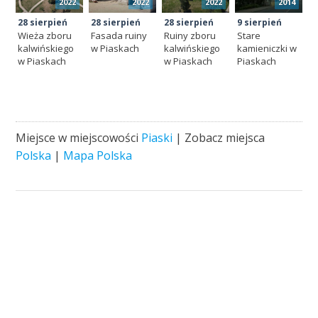
2022
2022
2022
2014
28 sierpień
28 sierpień
28 sierpień
9 sierpień
Wieża zboru
Fasada ruiny
Ruiny zboru
Stare
kalwińskiego
w Piaskach
kalwińskiego
kamieniczki w
w Piaskach
w Piaskach
Piaskach
Miejsce w miejscowości
Piaski
| Zobacz miejsca
Polska
|
Mapa Polska