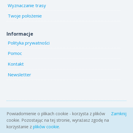
Wyznaczanie trasy
Twoje położenie
Informacje
Polityka prywatności
Pomoc
Kontakt
Newsletter
Copyright 2005-2026 www.emiejsca.pl. Kopiowanie treści i zdjęć
Powiadomienie o plikach cookie - korzysta z plików
Zamknij
zabronione.
cookie. Pozostając na tej stronie, wyrażasz zgodę na
korzystanie z
plików cookie
.