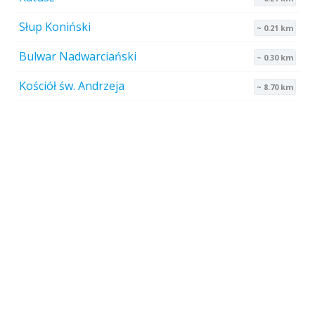
Słup Koniński
~ 0.21 km
Bulwar Nadwarciański
~ 0.30 km
Kościół św. Andrzeja
~ 8.70 km