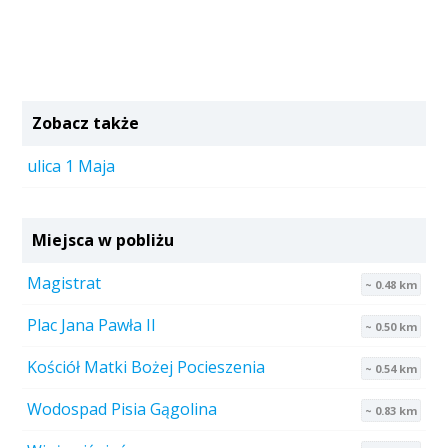
Zobacz także
ulica 1 Maja
Miejsca w pobliżu
Magistrat
~ 0.48 km
Plac Jana Pawła II
~ 0.50 km
Kościół Matki Bożej Pocieszenia
~ 0.54 km
Wodospad Pisia Gągolina
~ 0.83 km