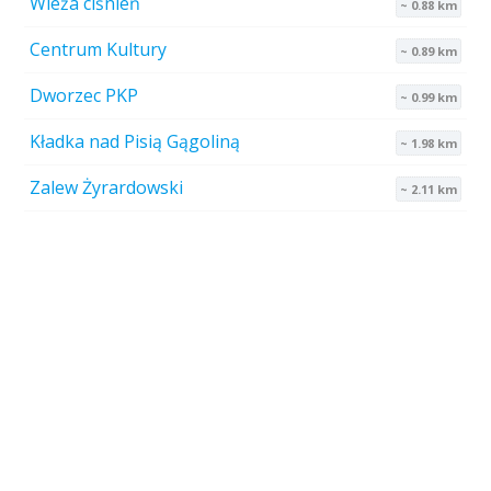
Wieża ciśnień
~ 0.88 km
Centrum Kultury
~ 0.89 km
Dworzec PKP
~ 0.99 km
Kładka nad Pisią Gągoliną
~ 1.98 km
Zalew Żyrardowski
~ 2.11 km