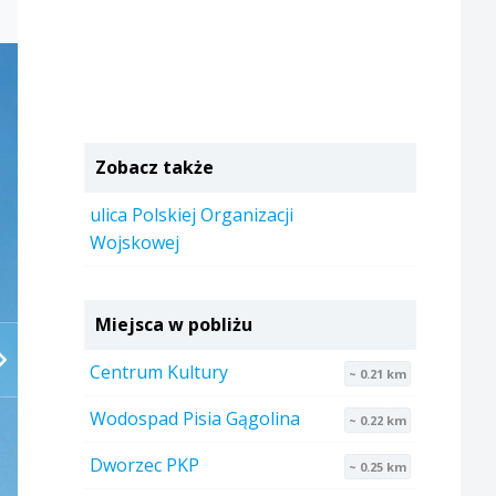
Zobacz także
ulica Polskiej Organizacji
Wojskowej
Miejsca w pobliżu
Centrum Kultury
~ 0.21 km
Wodospad Pisia Gągolina
~ 0.22 km
Dworzec PKP
~ 0.25 km