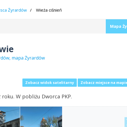
jsca Żyrardów
Wieża ciśnień
Mapa Ży
owie
rardów, mapa Żyrardów
Zobacz widok satelitarny
Zobacz miejsce na mapi
2 roku. W pobliżu Dworca PKP.