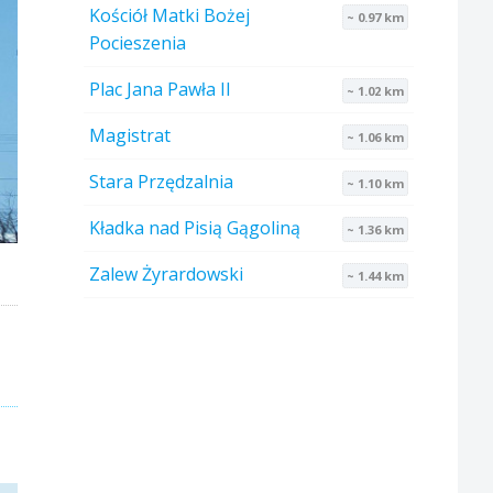
Kościół Matki Bożej
~ 0.97 km
Pocieszenia
Plac Jana Pawła II
~ 1.02 km
Magistrat
~ 1.06 km
Stara Przędzalnia
~ 1.10 km
Kładka nad Pisią Gągoliną
~ 1.36 km
Zalew Żyrardowski
~ 1.44 km