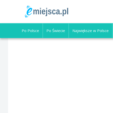
Po Polsce
Po Świecie
Największe w Polsce