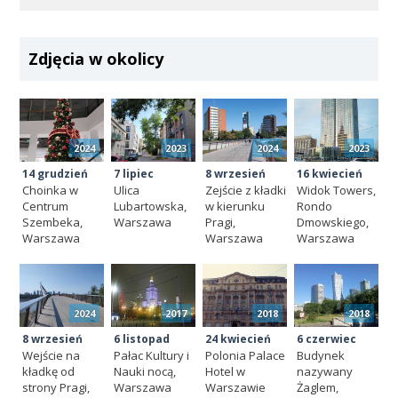
Zdjęcia w okolicy
2024
2023
2024
2023
14 grudzień
7 lipiec
8 wrzesień
16 kwiecień
Choinka w
Ulica
Zejście z kładki
Widok Towers,
Centrum
Lubartowska,
w kierunku
Rondo
Szembeka,
Warszawa
Pragi,
Dmowskiego,
Warszawa
Warszawa
Warszawa
2024
2017
2018
2018
8 wrzesień
6 listopad
24 kwiecień
6 czerwiec
Wejście na
Pałac Kultury i
Polonia Palace
Budynek
kładkę od
Nauki nocą,
Hotel w
nazywany
strony Pragi,
Warszawa
Warszawie
Żaglem,