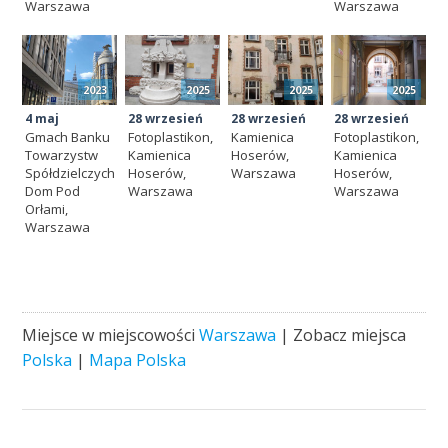
Warszawa
Warszawa
2023
2025
2025
2025
4 maj
28 wrzesień
28 wrzesień
28 wrzesień
Gmach Banku
Fotoplastikon,
Kamienica
Fotoplastikon,
Towarzystw
Kamienica
Hoserów,
Kamienica
Spółdzielczych
Hoserów,
Warszawa
Hoserów,
Dom Pod
Warszawa
Warszawa
Orłami,
Warszawa
Miejsce w miejscowości
Warszawa
| Zobacz miejsca
Polska
|
Mapa Polska