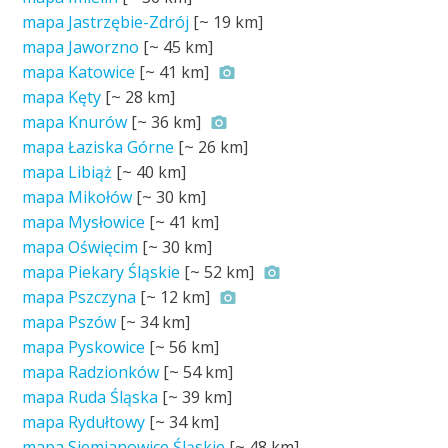
mapa Jastrzębie-Zdrój
[~
19 km
]
mapa Jaworzno
[~
45 km
]
mapa Katowice
[~
41 km
]
mapa Kęty
[~
28 km
]
mapa Knurów
[~
36 km
]
mapa Łaziska Górne
[~
26 km
]
mapa Libiąż
[~
40 km
]
mapa Mikołów
[~
30 km
]
mapa Mysłowice
[~
41 km
]
mapa Oświęcim
[~
30 km
]
mapa Piekary Śląskie
[~
52 km
]
mapa Pszczyna
[~
12 km
]
mapa Pszów
[~
34 km
]
mapa Pyskowice
[~
56 km
]
mapa Radzionków
[~
54 km
]
mapa Ruda Śląska
[~
39 km
]
mapa Rydułtowy
[~
34 km
]
mapa Siemianowice Śląskie
[~
48 km
]