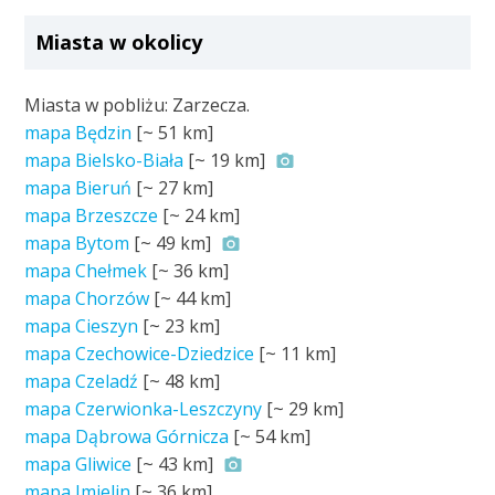
Miasta w okolicy
Miasta w pobliżu: Zarzecza.
mapa Będzin
[~
51 km
]
mapa Bielsko-Biała
[~
19 km
]
mapa Bieruń
[~
27 km
]
mapa Brzeszcze
[~
24 km
]
mapa Bytom
[~
49 km
]
mapa Chełmek
[~
36 km
]
mapa Chorzów
[~
44 km
]
mapa Cieszyn
[~
23 km
]
mapa Czechowice-Dziedzice
[~
11 km
]
mapa Czeladź
[~
48 km
]
mapa Czerwionka-Leszczyny
[~
29 km
]
mapa Dąbrowa Górnicza
[~
54 km
]
mapa Gliwice
[~
43 km
]
mapa Imielin
[~
36 km
]