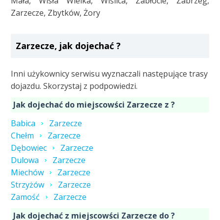
Mała, Wisła Wielka, Wiślica, Zabłocie, Zabrzeg,
Zarzecze, Zbytków, Żory
Zarzecze, jak dojechać ?
Inni użykownicy serwisu wyznaczali następujące trasy
dojazdu. Skorzystaj z podpowiedzi.
Jak dojechać do miejscowści Zarzecze z ?
Babica
Zarzecze
Chełm
Zarzecze
Dębowiec
Zarzecze
Dulowa
Zarzecze
Miechów
Zarzecze
Strzyżów
Zarzecze
Zamość
Zarzecze
Jak dojechać z miejscowści Zarzecze do ?