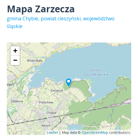
Mapa Zarzecza
gmina Chybie, powiat cieszyński, województwo
śląskie
+
−
Leaflet
| Map data ©
OpenStreetMap
contributors