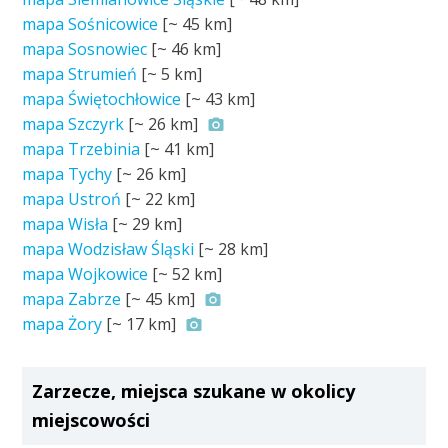
mapa Sośnicowice
[~
45 km
]
mapa Sosnowiec
[~
46 km
]
mapa Strumień
[~
5 km
]
mapa Świętochłowice
[~
43 km
]
mapa Szczyrk
[~
26 km
]
mapa Trzebinia
[~
41 km
]
mapa Tychy
[~
26 km
]
mapa Ustroń
[~
22 km
]
mapa Wisła
[~
29 km
]
mapa Wodzisław Śląski
[~
28 km
]
mapa Wojkowice
[~
52 km
]
mapa Zabrze
[~
45 km
]
mapa Żory
[~
17 km
]
Zarzecze, miejsca szukane w okolicy
miejscowości