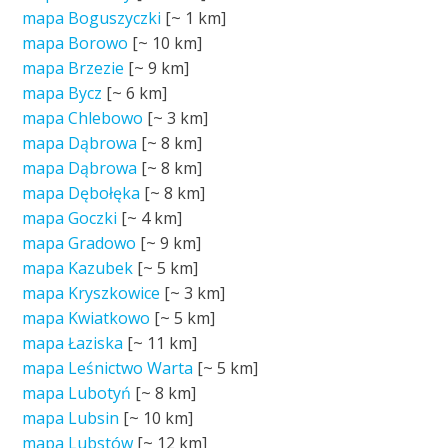
mapa Boguszyczki
[~
1 km
]
mapa Borowo
[~
10 km
]
mapa Brzezie
[~
9 km
]
mapa Bycz
[~
6 km
]
mapa Chlebowo
[~
3 km
]
mapa Dąbrowa
[~
8 km
]
mapa Dąbrowa
[~
8 km
]
mapa Dębołęka
[~
8 km
]
mapa Goczki
[~
4 km
]
mapa Gradowo
[~
9 km
]
mapa Kazubek
[~
5 km
]
mapa Kryszkowice
[~
3 km
]
mapa Kwiatkowo
[~
5 km
]
mapa Łaziska
[~
11 km
]
mapa Leśnictwo Warta
[~
5 km
]
mapa Lubotyń
[~
8 km
]
mapa Lubsin
[~
10 km
]
mapa Lubstów
[~
12 km
]