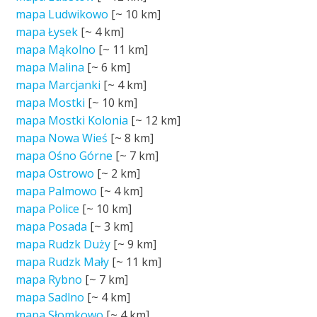
mapa Ludwikowo
[~
10 km
]
mapa Łysek
[~
4 km
]
mapa Mąkolno
[~
11 km
]
mapa Malina
[~
6 km
]
mapa Marcjanki
[~
4 km
]
mapa Mostki
[~
10 km
]
mapa Mostki Kolonia
[~
12 km
]
mapa Nowa Wieś
[~
8 km
]
mapa Ośno Górne
[~
7 km
]
mapa Ostrowo
[~
2 km
]
mapa Palmowo
[~
4 km
]
mapa Police
[~
10 km
]
mapa Posada
[~
3 km
]
mapa Rudzk Duży
[~
9 km
]
mapa Rudzk Mały
[~
11 km
]
mapa Rybno
[~
7 km
]
mapa Sadlno
[~
4 km
]
mapa Słomkowo
[~
4 km
]