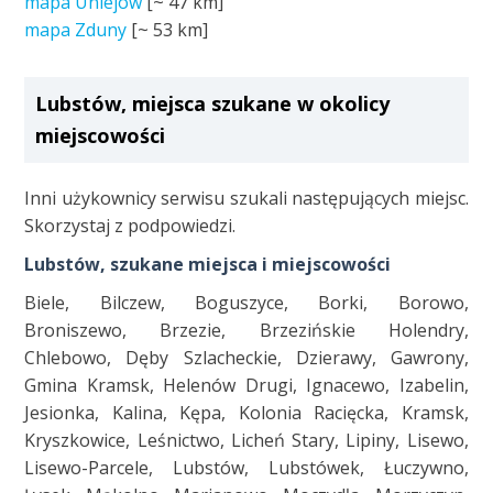
mapa Uniejów
[~
47 km
]
mapa Zduny
[~
53 km
]
Lubstów, miejsca szukane w okolicy
miejscowości
Inni użykownicy serwisu szukali następujących miejsc.
Skorzystaj z podpowiedzi.
Lubstów, szukane miejsca i miejscowości
Biele, Bilczew, Boguszyce, Borki, Borowo,
Broniszewo, Brzezie, Brzezińskie Holendry,
Chlebowo, Dęby Szlacheckie, Dzierawy, Gawrony,
Gmina Kramsk, Helenów Drugi, Ignacewo, Izabelin,
Jesionka, Kalina, Kępa, Kolonia Racięcka, Kramsk,
Kryszkowice, Leśnictwo, Licheń Stary, Lipiny, Lisewo,
Lisewo-Parcele, Lubstów, Lubstówek, Łuczywno,