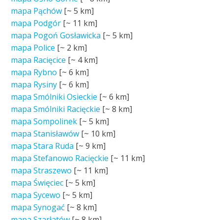
mapa Pąchów
[~
5 km
]
mapa Podgór
[~
11 km
]
mapa Pogoń Gosławicka
[~
5 km
]
mapa Police
[~
2 km
]
mapa Racięcice
[~
4 km
]
mapa Rybno
[~
6 km
]
mapa Rysiny
[~
6 km
]
mapa Smólniki Osieckie
[~
6 km
]
mapa Smólniki Racięckie
[~
8 km
]
mapa Sompolinek
[~
5 km
]
mapa Stanisławów
[~
10 km
]
mapa Stara Ruda
[~
9 km
]
mapa Stefanowo Racięckie
[~
11 km
]
mapa Straszewo
[~
11 km
]
mapa Święciec
[~
5 km
]
mapa Sycewo
[~
5 km
]
mapa Synogać
[~
8 km
]
mapa Szarłatów
[~
8 km
]