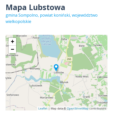
Mapa Lubstowa
gmina Sompolno, powiat koniński, województwo
wielkopolskie
+
−
Leaflet
| Map data ©
OpenStreetMap
contributors