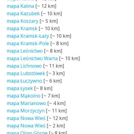
mapa Kalina
[~
12 km
]
mapa Kazubek
[~
10 km
]
mapa Koszary
[~
5 km
]
mapa Kramsk
[~
10 km
]
mapa Kramsk-Łazy
[~
10 km
]
mapa Kramsk-Pole
[~
8 km
]
mapa Leśnictwo
[~
8 km
]
mapa Leśnictwo Warta
[~
10 km
]
mapa Lichnowo
[~
11 km
]
mapa Lubstówek
[~
3 km
]
mapa Łuczywno
[~
6 km
]
mapa Łysek
[~
8 km
]
mapa Mąkolno
[~
7 km
]
mapa Marianowo
[~
4 km
]
mapa Morzyczyn
[~
11 km
]
mapa Nowa Wieś
[~
12 km
]
mapa Nowa Wieś
[~
2 km
]
mapa Ośno Górne
[~
8 km
]