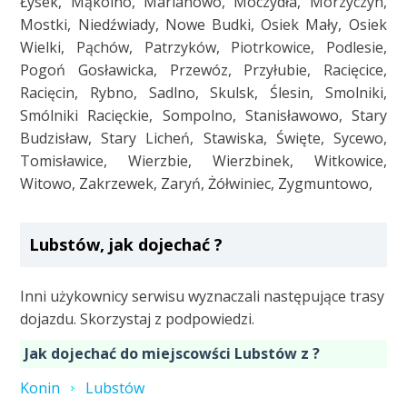
Łysek, Mąkolno, Marianowo, Moczydła, Morzyczyn,
Mostki, Niedźwiady, Nowe Budki, Osiek Mały, Osiek
Wielki, Pąchów, Patrzyków, Piotrkowice, Podlesie,
Pogoń Gosławicka, Przewóz, Przyłubie, Racięcice,
Racięcin, Rybno, Sadlno, Skulsk, Ślesin, Smolniki,
Smólniki Racięckie, Sompolno, Stanisławowo, Stary
Budzisław, Stary Licheń, Stawiska, Święte, Sycewo,
Tomisławice, Wierzbie, Wierzbinek, Witkowice,
Witowo, Zakrzewek, Zaryń, Żółwiniec, Zygmuntowo,
Lubstów, jak dojechać ?
Inni użykownicy serwisu wyznaczali następujące trasy
dojazdu. Skorzystaj z podpowiedzi.
Jak dojechać do miejscowści Lubstów z ?
Konin
Lubstów