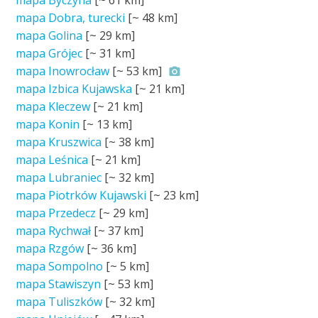
mapa Byczyna
[~
61 km
]
mapa Dobra, turecki
[~
48 km
]
mapa Golina
[~
29 km
]
mapa Grójec
[~
31 km
]
mapa Inowrocław
[~
53 km
]
mapa Izbica Kujawska
[~
21 km
]
mapa Kleczew
[~
21 km
]
mapa Konin
[~
13 km
]
mapa Kruszwica
[~
38 km
]
mapa Leśnica
[~
21 km
]
mapa Lubraniec
[~
32 km
]
mapa Piotrków Kujawski
[~
23 km
]
mapa Przedecz
[~
29 km
]
mapa Rychwał
[~
37 km
]
mapa Rzgów
[~
36 km
]
mapa Sompolno
[~
5 km
]
mapa Stawiszyn
[~
53 km
]
mapa Tuliszków
[~
32 km
]