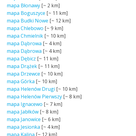
mapa Błonawy
[~
2 km
]
mapa Boguszyce
[~
11 km
]
mapa Budki Nowe
[~
12 km
]
mapa Chlebowo
[~
9 km
]
mapa Chmielnik
[~
10 km
]
mapa Dąbrowa
[~
4 km
]
mapa Dąbrowa
[~
4 km
]
mapa Dębicz
[~
11 km
]
mapa Drążek
[~
11 km
]
mapa Drzewce
[~
10 km
]
mapa Górka
[~
10 km
]
mapa Helenów Drugi
[~
10 km
]
mapa Helenów Pierwszy
[~
8 km
]
mapa Ignacewo
[~
7 km
]
mapa Jabłków
[~
8 km
]
mapa Janowice
[~
6 km
]
mapa Jesionka
[~
4 km
]
mapa Kalina
[~
12 km
]