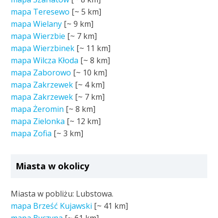
mapa Teresewo
[~
5 km
]
mapa Wielany
[~
9 km
]
mapa Wierzbie
[~
7 km
]
mapa Wierzbinek
[~
11 km
]
mapa Wilcza Kłoda
[~
8 km
]
mapa Zaborowo
[~
10 km
]
mapa Zakrzewek
[~
4 km
]
mapa Zakrzewek
[~
7 km
]
mapa Żeromin
[~
8 km
]
mapa Zielonka
[~
12 km
]
mapa Zofia
[~
3 km
]
Miasta w okolicy
Miasta w pobliżu: Lubstowa.
mapa Brześć Kujawski
[~
41 km
]