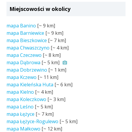
Miejscowości w okolicy
mapa Banino
[~
9 km
]
mapa Barniewice
[~
9 km
]
mapa Bieszkowice
[~
7 km
]
mapa Chwaszczyno
[~
4 km
]
mapa Czeczewo
[~
8 km
]
mapa Dąbrowa
[~
5 km
]
mapa Dobrzewino
[~
1 km
]
mapa Kczewo
[~
11 km
]
mapa Kieleńska Huta
[~
6 km
]
mapa Kielno
[~
4 km
]
mapa Koleczkowo
[~
3 km
]
mapa Leśno
[~
5 km
]
mapa Łężyce
[~
7 km
]
mapa Łężyce-Rogulewo
[~
5 km
]
mapa Małkowo
[~
12 km
]