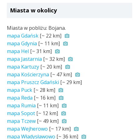
Miasta w okolicy
Miasta w pobliżu: Bojana.
mapa Gdańsk
[~
22 km
]
mapa Gdynia
[~
11 km
]
mapa Hel
[~
31 km
]
mapa Jastarnia
[~
32 km
]
mapa Kartuzy
[~
20 km
]
mapa Kościerzyna
[~
47 km
]
mapa Pruszcz Gdański
[~
29 km
]
mapa Puck
[~
28 km
]
mapa Reda
[~
16 km
]
mapa Rumia
[~
11 km
]
mapa Sopot
[~
12 km
]
mapa Tczew
[~
49 km
]
mapa Wejherowo
[~
17 km
]
mapa Władysławowo
[~
36 km
]