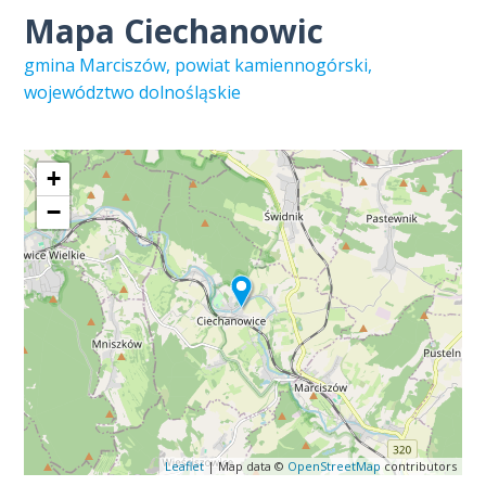
Mapa Ciechanowic
gmina Marciszów, powiat kamiennogórski,
województwo dolnośląskie
+
−
Leaflet
| Map data ©
OpenStreetMap
contributors