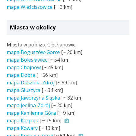
mapa Wieściszowice
[~
3 km
]
Miasta w okolicy
Miasta w pobliżu: Ciechanowic.
mapa Boguszów-Gorce
[~
20 km
]
mapa Bolesławiec
[~
54 km
]
mapa Chojnów
[~
45 km
]
mapa Dobra
[~
56 km
]
mapa Duszniki-Zdrój
[~
59 km
]
mapa Głuszyca
[~
34 km
]
mapa Jaworzyna Śląska
[~
32 km
]
mapa Jedlina-Zdrój
[~
30 km
]
mapa Kamienna Góra
[~
9 km
]
mapa Karpacz
[~
19 km
]
mapa Kowary
[~
13 km
]
mapa Kudowa-Zdrój
[~
51 km
]