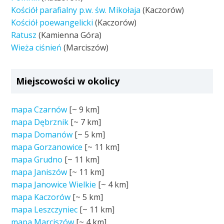
Kościół parafialny p.w. św. Mikołaja
(Kaczorów)
Kościół poewangelicki
(Kaczorów)
Ratusz
(Kamienna Góra)
Wieża ciśnień
(Marciszów)
Miejscowości w okolicy
mapa Czarnów
[~
9 km
]
mapa Dębrznik
[~
7 km
]
mapa Domanów
[~
5 km
]
mapa Gorzanowice
[~
11 km
]
mapa Grudno
[~
11 km
]
mapa Janiszów
[~
11 km
]
mapa Janowice Wielkie
[~
4 km
]
mapa Kaczorów
[~
5 km
]
mapa Leszczyniec
[~
11 km
]
mapa Marciszów
[~
4 km
]