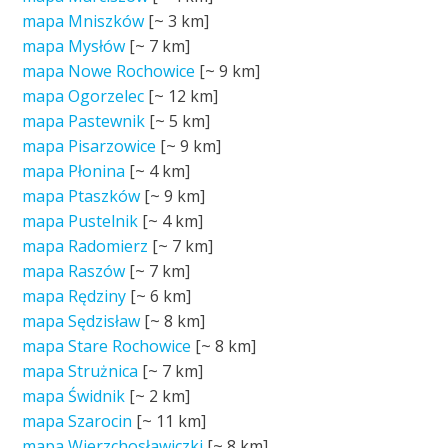
mapa Mniszków
[~
3 km
]
mapa Mysłów
[~
7 km
]
mapa Nowe Rochowice
[~
9 km
]
mapa Ogorzelec
[~
12 km
]
mapa Pastewnik
[~
5 km
]
mapa Pisarzowice
[~
9 km
]
mapa Płonina
[~
4 km
]
mapa Ptaszków
[~
9 km
]
mapa Pustelnik
[~
4 km
]
mapa Radomierz
[~
7 km
]
mapa Raszów
[~
7 km
]
mapa Rędziny
[~
6 km
]
mapa Sędzisław
[~
8 km
]
mapa Stare Rochowice
[~
8 km
]
mapa Strużnica
[~
7 km
]
mapa Świdnik
[~
2 km
]
mapa Szarocin
[~
11 km
]
mapa Wierzchosławiczki
[~
8 km
]