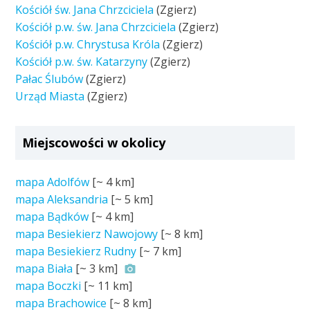
Kościół św. Jana Chrzciciela
(Zgierz)
Kościół p.w. św. Jana Chrzciciela
(Zgierz)
Kościół p.w. Chrystusa Króla
(Zgierz)
Kościół p.w. św. Katarzyny
(Zgierz)
Pałac Ślubów
(Zgierz)
Urząd Miasta
(Zgierz)
Miejscowości w okolicy
mapa Adolfów
[~
4 km
]
mapa Aleksandria
[~
5 km
]
mapa Bądków
[~
4 km
]
mapa Besiekierz Nawojowy
[~
8 km
]
mapa Besiekierz Rudny
[~
7 km
]
mapa Biała
[~
3 km
]
mapa Boczki
[~
11 km
]
mapa Brachowice
[~
8 km
]