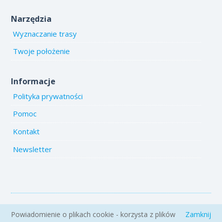
Narzędzia
Wyznaczanie trasy
Twoje położenie
Informacje
Polityka prywatności
Pomoc
Kontakt
Newsletter
Copyright 2005-2026 www.emiejsca.pl. Kopiowanie treści i zdjęć
Powiadomienie o plikach cookie - korzysta z plików
Zamknij