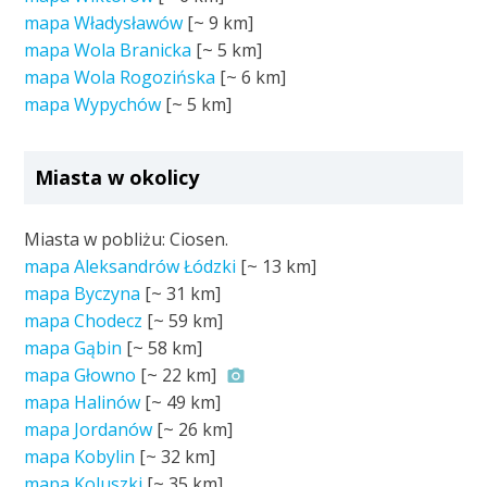
mapa Władysławów
[~
9 km
]
mapa Wola Branicka
[~
5 km
]
mapa Wola Rogozińska
[~
6 km
]
mapa Wypychów
[~
5 km
]
Miasta w okolicy
Miasta w pobliżu: Ciosen.
mapa Aleksandrów Łódzki
[~
13 km
]
mapa Byczyna
[~
31 km
]
mapa Chodecz
[~
59 km
]
mapa Gąbin
[~
58 km
]
mapa Głowno
[~
22 km
]
mapa Halinów
[~
49 km
]
mapa Jordanów
[~
26 km
]
mapa Kobylin
[~
32 km
]
mapa Koluszki
[~
35 km
]