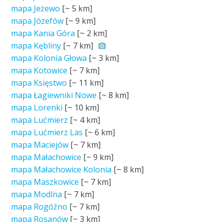
mapa Jeżewo
[~
5 km
]
mapa Józefów
[~
9 km
]
mapa Kania Góra
[~
2 km
]
mapa Kębliny
[~
7 km
]
mapa Kolonia Głowa
[~
3 km
]
mapa Kotowice
[~
7 km
]
mapa Księstwo
[~
11 km
]
mapa Łagiewniki Nowe
[~
8 km
]
mapa Lorenki
[~
10 km
]
mapa Lućmierz
[~
4 km
]
mapa Lućmierz Las
[~
6 km
]
mapa Maciejów
[~
7 km
]
mapa Małachowice
[~
9 km
]
mapa Małachowice Kolonia
[~
8 km
]
mapa Maszkowice
[~
7 km
]
mapa Modlna
[~
7 km
]
mapa Rogóźno
[~
7 km
]
mapa Rosanów
[~
3 km
]