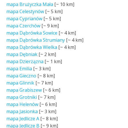
mapa Brużyczka Mała
[~
10 km
]
mapa Celestynów
[~
5 km
]
mapa Cyprianów
[~
5 km
]
mapa Czerchów
[~
9 km
]
mapa Dąbrówka Sowice
[~
4 km
]
mapa Dąbrówka Strumiany
[~
4 km
]
mapa Dąbrówka Wielka
[~
4 km
]
mapa Dębniak
[~
2 km
]
mapa Dzierżązna
[~
1 km
]
mapa Emilia
[~
3 km
]
mapa Gieczno
[~
8 km
]
mapa Glinnik
[~
7 km
]
mapa Grabiszew
[~
6 km
]
mapa Grotniki
[~
7 km
]
mapa Helenów
[~
6 km
]
mapa Jasionka
[~
3 km
]
mapa Jedlicze A
[~
8 km
]
mapa Jedlicze B
[~
9 km
]