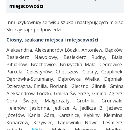
miejscowości
Inni użykownicy serwisu szukali następujących miejsc.
Skorzystaj z podpowiedzi.
Ciosny, szukane miejsca i miejscowości
Aleksandria, Aleksandrów Łódzki, Antoniew, Bądków,
Besiekierz Nawojowy, Besiekierz Rudny, Biała,
Bibianów, Brachowice, Brużyczka Mała, Cedrowice-
Parcela, Celestynów, Chociszew, Ciosny, Czaplinek,
Dąbrówka-Strumiany, Dąbrówka Wielka, Dębniak,
Dzierżązna, Emilia, Florianki, Gieczno, Glinnik, Gmina
Aleksandrów Łódzki, Gmina Świercze, Gmina Zgierz,
Góra Świętej Małgorzaty, Grotniki, Grunwald,
Helenów, Jasionna, Jedlicze A, Jedlicze B, Jeżewo,
Józefów, Kania Góra, Karsznice, Kębliny, Kiełmina,
Konarzew, Krzywiec, Łagiewniki Nowe, Leśmierz,
Łobódź,
Łódź
, Małyń, Mchowice, Modlna,