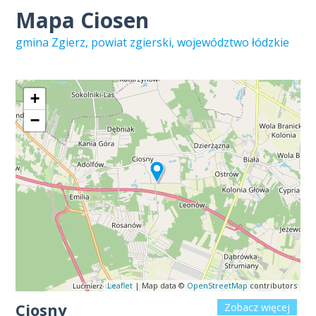
Mapa Ciosen
gmina Zgierz, powiat zgierski, województwo łódzkie
+
−
Leaflet
| Map data ©
OpenStreetMap
contributors
Ciosny
Zobacz więcej