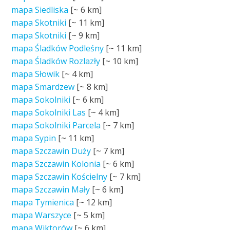
mapa Siedliska
[~
6 km
]
mapa Skotniki
[~
11 km
]
mapa Skotniki
[~
9 km
]
mapa Śladków Podleśny
[~
11 km
]
mapa Śladków Rozlazły
[~
10 km
]
mapa Słowik
[~
4 km
]
mapa Smardzew
[~
8 km
]
mapa Sokolniki
[~
6 km
]
mapa Sokolniki Las
[~
4 km
]
mapa Sokolniki Parcela
[~
7 km
]
mapa Sypin
[~
11 km
]
mapa Szczawin Duży
[~
7 km
]
mapa Szczawin Kolonia
[~
6 km
]
mapa Szczawin Kościelny
[~
7 km
]
mapa Szczawin Mały
[~
6 km
]
mapa Tymienica
[~
12 km
]
mapa Warszyce
[~
5 km
]
mapa Wiktorów
[~
6 km
]