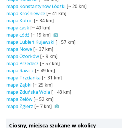
mapa Konstantynów Łódzki
[~
20 km
]
mapa Krośniewice
[~
41 km
]
mapa Kutno
[~
34 km
]
mapa Łask
[~
40 km
]
mapa Łódź
[~
19 km
]
mapa Lubień Kujawski
[~
57 km
]
mapa Nowe
[~
37 km
]
mapa Ozorków
[~
9 km
]
mapa Przedecz
[~
57 km
]
mapa Rawicz
[~
49 km
]
mapa Trzcianka
[~
31 km
]
mapa Ząbki
[~
25 km
]
mapa Zduńska Wola
[~
48 km
]
mapa Zelów
[~
52 km
]
mapa Zgierz
[~
7 km
]
Ciosny, miejsca szukane w okolicy