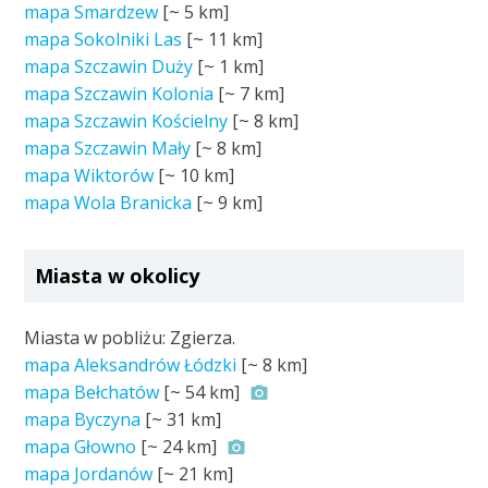
mapa Smardzew
[~
5 km
]
mapa Sokolniki Las
[~
11 km
]
mapa Szczawin Duży
[~
1 km
]
mapa Szczawin Kolonia
[~
7 km
]
mapa Szczawin Kościelny
[~
8 km
]
mapa Szczawin Mały
[~
8 km
]
mapa Wiktorów
[~
10 km
]
mapa Wola Branicka
[~
9 km
]
Miasta w okolicy
Miasta w pobliżu: Zgierza.
mapa Aleksandrów Łódzki
[~
8 km
]
mapa Bełchatów
[~
54 km
]
mapa Byczyna
[~
31 km
]
mapa Głowno
[~
24 km
]
mapa Jordanów
[~
21 km
]