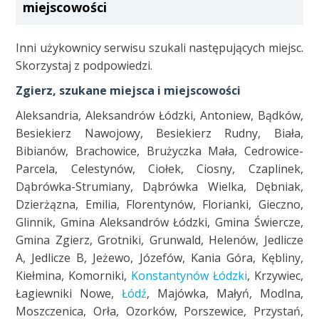
miejscowości
Inni użykownicy serwisu szukali następujących miejsc.
Skorzystaj z podpowiedzi.
Zgierz, szukane miejsca i miejscowości
Aleksandria, Aleksandrów Łódzki, Antoniew, Bądków,
Besiekierz Nawojowy, Besiekierz Rudny, Biała,
Bibianów, Brachowice, Brużyczka Mała, Cedrowice-
Parcela, Celestynów, Ciołek, Ciosny, Czaplinek,
Dąbrówka-Strumiany, Dąbrówka Wielka, Dębniak,
Dzierżązna, Emilia, Florentynów, Florianki, Gieczno,
Glinnik, Gmina Aleksandrów Łódzki, Gmina Świercze,
Gmina Zgierz, Grotniki, Grunwald, Helenów, Jedlicze
A, Jedlicze B, Jeżewo, Józefów, Kania Góra, Kębliny,
Kiełmina, Komorniki,
Konstantynów Łódzki
, Krzywiec,
Łagiewniki Nowe,
Łódź
, Majówka, Małyń, Modlna,
Moszczenica, Orła, Ozorków, Porszewice, Przystań,