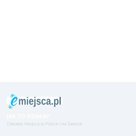
JAK TO DZIAŁA?
Ciekawe miejsca w Polsce i na Świecie