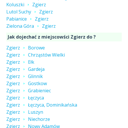
Koluszki
Zgierz
Lutol Suchy
Zgierz
Pabianice
Zgierz
Zielona Góra
Zgierz
Jak dojechać z miejscowści Zgierz do ?
Zgierz
Borowe
Zgierz
Chrząstów Wielki
Zgierz
Ełk
Zgierz
Gardeja
Zgierz
Glinnik
Zgierz
Gostkow
Zgierz
Grabieniec
Zgierz
Łęczyca
Zgierz
Łęczyca, Dominikańska
Zgierz
Luszyn
Zgierz
Niechorze
Zgierz
Nowy Adamów