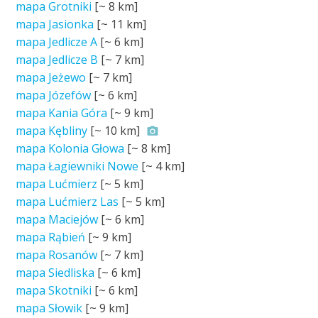
mapa Grotniki
[~
8 km
]
mapa Jasionka
[~
11 km
]
mapa Jedlicze A
[~
6 km
]
mapa Jedlicze B
[~
7 km
]
mapa Jeżewo
[~
7 km
]
mapa Józefów
[~
6 km
]
mapa Kania Góra
[~
9 km
]
mapa Kębliny
[~
10 km
]
mapa Kolonia Głowa
[~
8 km
]
mapa Łagiewniki Nowe
[~
4 km
]
mapa Lućmierz
[~
5 km
]
mapa Lućmierz Las
[~
5 km
]
mapa Maciejów
[~
6 km
]
mapa Rąbień
[~
9 km
]
mapa Rosanów
[~
7 km
]
mapa Siedliska
[~
6 km
]
mapa Skotniki
[~
6 km
]
mapa Słowik
[~
9 km
]