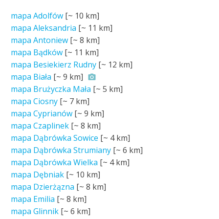
mapa Adolfów
[~
10 km
]
mapa Aleksandria
[~
11 km
]
mapa Antoniew
[~
8 km
]
mapa Bądków
[~
11 km
]
mapa Besiekierz Rudny
[~
12 km
]
mapa Biała
[~
9 km
]
mapa Brużyczka Mała
[~
5 km
]
mapa Ciosny
[~
7 km
]
mapa Cyprianów
[~
9 km
]
mapa Czaplinek
[~
8 km
]
mapa Dąbrówka Sowice
[~
4 km
]
mapa Dąbrówka Strumiany
[~
6 km
]
mapa Dąbrówka Wielka
[~
4 km
]
mapa Dębniak
[~
10 km
]
mapa Dzierżązna
[~
8 km
]
mapa Emilia
[~
8 km
]
mapa Glinnik
[~
6 km
]