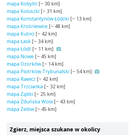
mapa Kobylin
[~
30 km
]
mapa Koluszki
[~
31 km
]
mapa Konstantynów Łódzki
[~
13 km
]
mapa Krośniewice
[~
48 km
]
mapa Kutno
[~
42 km
]
mapa Łask
[~
34 km
]
mapa Łódź
[~
11 km
]
mapa Nowe
[~
45 km
]
mapa Ozorków
[~
14 km
]
mapa Piotrków Trybunalski
[~
54 km
]
mapa Rawicz
[~
42 km
]
mapa Trzcianka
[~
32 km
]
mapa Ząbki
[~
25 km
]
mapa Zduńska Wola
[~
43 km
]
mapa Zelów
[~
45 km
]
Zgierz, miejsca szukane w okolicy