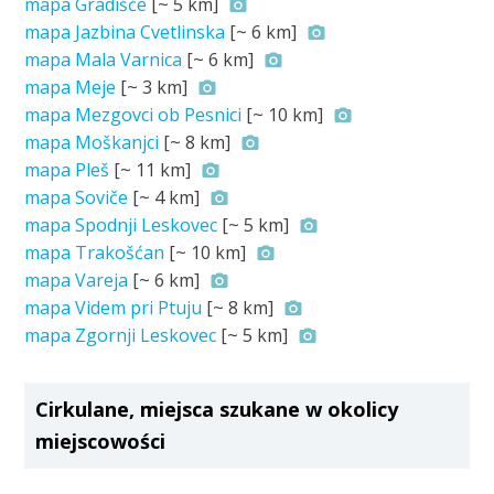
mapa Gradišče
[~
5 km
]
mapa Jazbina Cvetlinska
[~
6 km
]
mapa Mala Varnica
[~
6 km
]
mapa Meje
[~
3 km
]
mapa Mezgovci ob Pesnici
[~
10 km
]
mapa Moškanjci
[~
8 km
]
mapa Pleš
[~
11 km
]
mapa Soviče
[~
4 km
]
mapa Spodnji Leskovec
[~
5 km
]
mapa Trakošćan
[~
10 km
]
mapa Vareja
[~
6 km
]
mapa Videm pri Ptuju
[~
8 km
]
mapa Zgornji Leskovec
[~
5 km
]
Cirkulane, miejsca szukane w okolicy
miejscowości