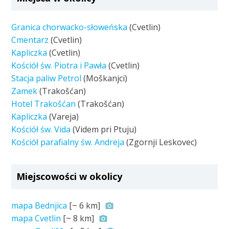
Granica chorwacko-słoweńska
(Cvetlin)
Cmentarz
(Cvetlin)
Kapliczka
(Cvetlin)
Kościół św. Piotra i Pawła
(Cvetlin)
Stacja paliw Petrol
(Moškanjci)
Zamek
(Trakošćan)
Hotel Trakošćan
(Trakošćan)
Kapliczka
(Vareja)
Kościół św. Vida
(Videm pri Ptuju)
Kościół parafialny św. Andreja
(Zgornji Leskovec)
Miejscowości w okolicy
mapa Bednjica
[~
6 km
]
mapa Cvetlin
[~
8 km
]