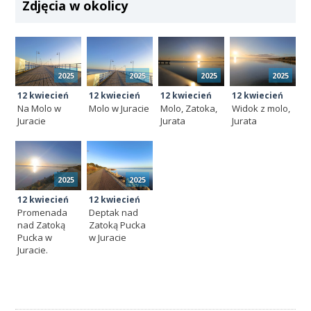
Zdjęcia w okolicy
2025
2025
2025
2025
12 kwiecień
12 kwiecień
12 kwiecień
12 kwiecień
Na Molo w
Molo w Juracie
Molo, Zatoka,
Widok z molo,
Juracie
Jurata
Jurata
2025
2025
12 kwiecień
12 kwiecień
Promenada
Deptak nad
nad Zatoką
Zatoką Pucka
Pucka w
w Juracie
Juracie.