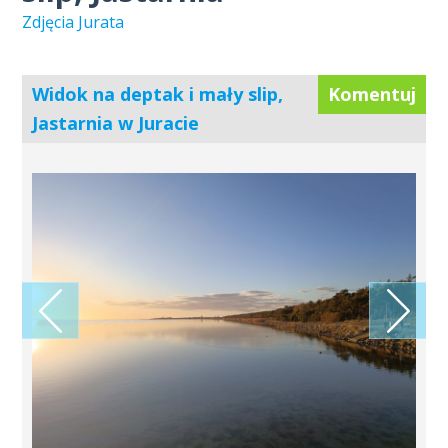
Zdjęcia Jurata
Widok na deptak i mały slip,
Komentuj
Jastarnia w Juracie