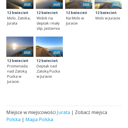
2025
2025
2025
2025
12 kwiecień
12 kwiecień
12 kwiecień
12 kwiecień
Molo, Zatoka,
Widok na
Na Molo w
Molo w Juracie
Jurata
deptak i mały
Juracie
slip, Jastarnia
2025
2025
12 kwiecień
12 kwiecień
Promenada
Deptak nad
nad Zatoką
Zatoką Pucka
Pucka w
w Juracie
Juracie.
Miejsce w miejscowości
Jurata
| Zobacz miejsca
Polska
|
Mapa Polska