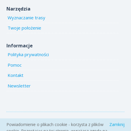
Narzędzia
Wyznaczanie trasy
Twoje położenie
Informacje
Polityka prywatności
Pomoc
Kontakt
Newsletter
Copyright 2005-2026 www.emiejsca.pl. Kopiowanie treści i zdjęć
Powiadomienie o plikach cookie - korzysta z plików
Zamknij
zabronione.
cookie. Pozostając na tej stronie, wyrażasz zgodę na