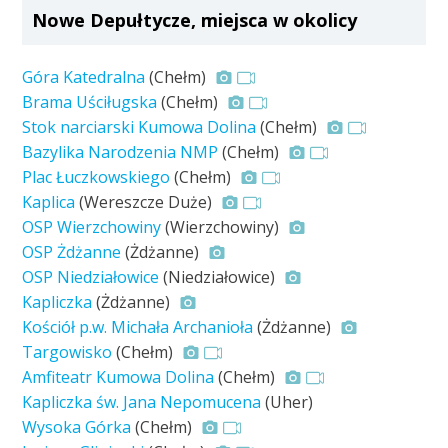
Nowe Depułtycze, miejsca w okolicy
Góra Katedralna
(Chełm)
Brama Uściługska
(Chełm)
Stok narciarski Kumowa Dolina
(Chełm)
Bazylika Narodzenia NMP
(Chełm)
Plac Łuczkowskiego
(Chełm)
Kaplica
(Wereszcze Duże)
OSP Wierzchowiny
(Wierzchowiny)
OSP Żdżanne
(Żdżanne)
OSP Niedziałowice
(Niedziałowice)
Kapliczka
(Żdżanne)
Kościół p.w. Michała Archanioła
(Żdżanne)
Targowisko
(Chełm)
Amfiteatr Kumowa Dolina
(Chełm)
Kapliczka św. Jana Nepomucena
(Uher)
Wysoka Górka
(Chełm)