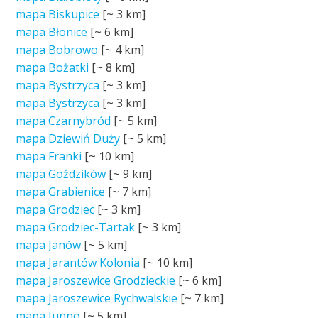
mapa Biskupice
[~
3 km
]
mapa Błonice
[~
6 km
]
mapa Bobrowo
[~
4 km
]
mapa Bożatki
[~
8 km
]
mapa Bystrzyca
[~
3 km
]
mapa Bystrzyca
[~
3 km
]
mapa Czarnybród
[~
5 km
]
mapa Dziewiń Duży
[~
5 km
]
mapa Franki
[~
10 km
]
mapa Goździków
[~
9 km
]
mapa Grabienice
[~
7 km
]
mapa Grodziec
[~
3 km
]
mapa Grodziec-Tartak
[~
3 km
]
mapa Janów
[~
5 km
]
mapa Jarantów Kolonia
[~
10 km
]
mapa Jaroszewice Grodzieckie
[~
6 km
]
mapa Jaroszewice Rychwalskie
[~
7 km
]
mapa Junno
[~
5 km
]