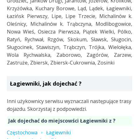
Grodziec, Janków Drugi, Jarantów, Józefów, Królików,
Krzyżówka, Kuchary Borowe, Ląd, Lądek, Łagiewniki,
Łazińsk Pierwszy, Lipe, Lipe Trzecie, Michalinów k.
Oleśnicy, Michalinów k. Trąbczyna, Modlibogowice,
Nowa Wieś, Osiecza Pierwsza, Piątek Wielki, Pólko,
Ratyń, Rychwał, Rzgów, Skokum, Sławsk, Sługocin,
Sługocinek, Stawiszyn, Trąbczyn, Trójka, Wielołęka,
Wola Rychwalska, Zaborowo, Zagórów, Zarzew,
Zastruże, Zbiersk, Zbiersk-Cukrownia, Zosinki
Łagiewniki, jak dojechać ?
Inni użykownicy serwisu wyznaczali następujące trasy
dojazdu. Skorzystaj z podpowiedzi.
Jak dojechać do miejscowści Łagiewniki z ?
Częstochowa
Łagiewniki