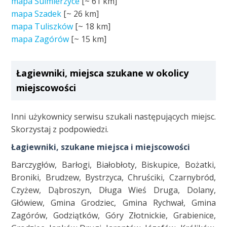
mapa Sulmierzyce
[~
61 km
]
mapa Szadek
[~
26 km
]
mapa Tuliszków
[~
18 km
]
mapa Zagórów
[~
15 km
]
Łagiewniki, miejsca szukane w okolicy
miejscowości
Inni użykownicy serwisu szukali następujących miejsc.
Skorzystaj z podpowiedzi.
Łagiewniki, szukane miejsca i miejscowości
Barczygłów, Barłogi, Białobłoty, Biskupice, Bożatki,
Broniki, Brudzew, Bystrzyca, Chruściki, Czarnybród,
Czyżew, Dąbroszyn, Długa Wieś Druga, Dolany,
Główiew, Gmina Grodziec, Gmina Rychwał, Gmina
Zagórów, Godziątków, Góry Złotnickie, Grabienice,