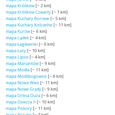
mapa Królików
[~
2 km
]
mapa Królików Czwarty
[~
1 km
]
mapa Kuchary Borowe
[~
5 km
]
mapa Kuchary Kościelne
[~
11 km
]
mapa Kurów
[~
6 km
]
mapa Lądek
[~
4 km
]
mapa Łagiewniki
[~
0 km
]
mapa Łazy
[~
10 km
]
mapa Lipice
[~
4 km
]
mapa Mariantów
[~
9 km
]
mapa Modła
[~
11 km
]
mapa Modlibogowice
[~
6 km
]
mapa Nowa Wieś
[~
11 km
]
mapa Nowe Grądy
[~
9 km
]
mapa Orlina Duża
[~
6 km
]
mapa Osiecza II
[~
10 km
]
mapa Piskory
[~
11 km
]
mapa Rozalin
[~
7 km
]