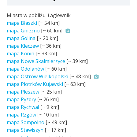
Miasta w pobliżu: Łagiewnik.
mapa Błaszki
[~
54 km
]
mapa Gniezno
[~
60 km
]
mapa Golina
[~
20 km
]
mapa Kleczew
[~
36 km
]
mapa Konin
[~
33 km
]
mapa Nowe Skalmierzyce
[~
39 km
]
mapa Odolanów
[~
60 km
]
mapa Ostrów Wielkopolski
[~
48 km
]
mapa Piotrków Kujawski
[~
63 km
]
mapa Pleszew
[~
25 km
]
mapa Pyzdry
[~
26 km
]
mapa Rychwał
[~
9 km
]
mapa Rzgów
[~
10 km
]
mapa Sompolno
[~
49 km
]
mapa Stawiszyn
[~
17 km
]