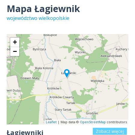
Mapa Łagiewnik
województwo wielkopolskie
+
−
Leaflet
| Map data ©
OpenStreetMap
contributors
Łagiewniki
Zobacz więcej