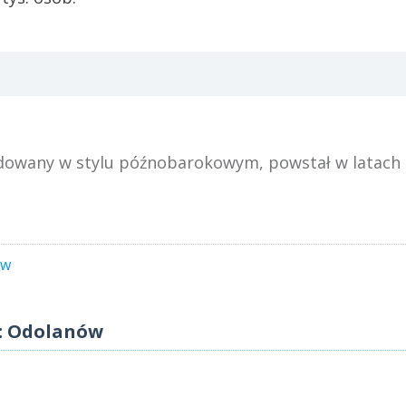
udowany w stylu późnobarokowym, powstał w latach
ów
ć: Odolanów