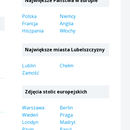
Największe Państwa w Europie
Polska
Niemcy
Francja
Anglia
Hiszpania
Włochy
Największe miasta Lubelszczyzny
Lublin
Chełm
Zamość
Zdjęcia stolic europejskich
Warszawa
Berlin
Wiedeń
Praga
Londyn
Madryt
Rzym
Paryż