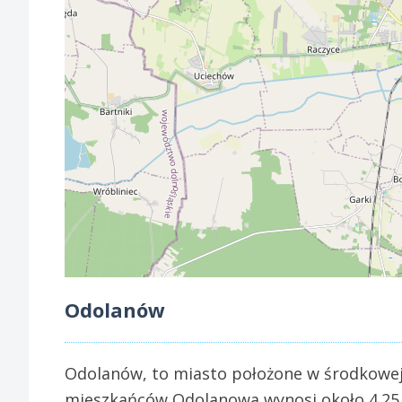
Odolanów
Odolanów, to miasto położone w środkowej 
mieszkańców Odolanowa wynosi około 4.25 