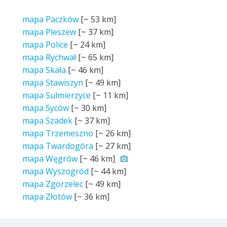
mapa Paczków
[~
53 km
]
mapa Pleszew
[~
37 km
]
mapa Police
[~
24 km
]
mapa Rychwał
[~
65 km
]
mapa Skała
[~
46 km
]
mapa Stawiszyn
[~
49 km
]
mapa Sulmierzyce
[~
11 km
]
mapa Syców
[~
30 km
]
mapa Szadek
[~
37 km
]
mapa Trzemeszno
[~
26 km
]
mapa Twardogóra
[~
27 km
]
mapa Węgrów
[~
46 km
]
mapa Wyszogród
[~
44 km
]
mapa Zgorzelec
[~
49 km
]
mapa Złotów
[~
36 km
]