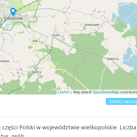
Leaflet
| Map data ©
OpenStreetMap
contributo
Zobacz więce
części Polski w województwie wielkopolskie. Liczba
tys. osób.