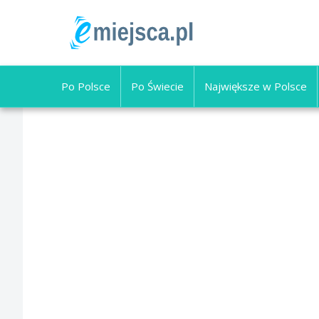
Po Polsce
Po Świecie
Największe w Polsce